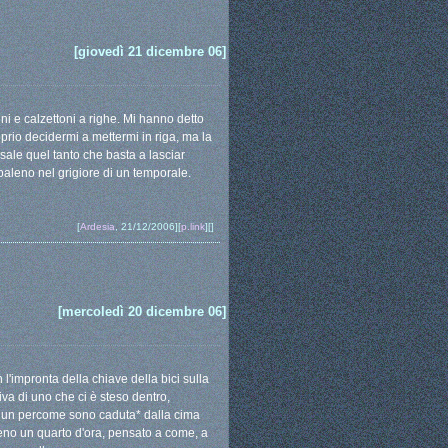
[giovedì 21 dicembre 06]
i e calzettoni a righe. Mi hanno detto
rio decidermi a mettermi in riga, ma la
sale quel tanto che basta a lasciar
aleno nel grigiore di un temporale.
[
Ardesia
, 21/12/2006][
p.link
][]
[mercoledì 20 dicembre 06]
l'impronta della chiave della bici sulla
iva di uno che ci è steso dentro,
o un percome sono caduta* dalla cima
meno un quarto d'ora, pensato a come, a