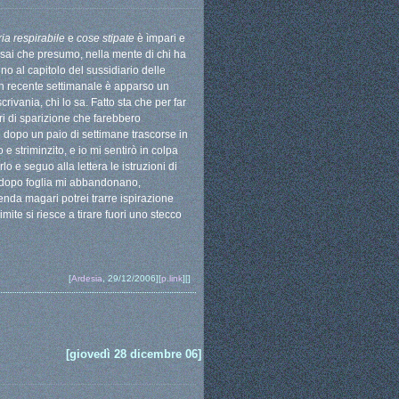
ria respirabile
e
cose stipate
è ìmpari e
sai che presumo, nella mente di chi ha
no al capitolo del sussidiario delle
n un recente settimanale è apparso un
crivania, chi lo sa. Fatto sta che per far
i di sparizione che farebbero
e dopo un paio di settimane trascorse in
e striminzito, e io mi sentirò in colpa
e seguo alla lettera le istruzioni di
ia dopo foglia mi abbandonano,
enda magari potrei trarre ispirazione
mite si riesce a tirare fuori uno stecco
[
Ardesia
, 29/12/2006][
p.link
][]
[giovedì 28 dicembre 06]