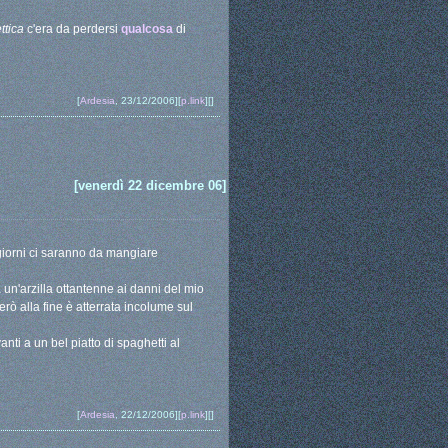
ttica
c'era da perdersi
qualcosa
di
[
Ardesia
, 23/12/2006][
p.link
][]
[venerdì 22 dicembre 06]
giorni ci saranno da mangiare
a un'arzilla ottantenne ai danni del mio
erò alla fine è atterrata incolume sul
nti a un bel piatto di spaghetti al
[
Ardesia
, 22/12/2006][
p.link
][]