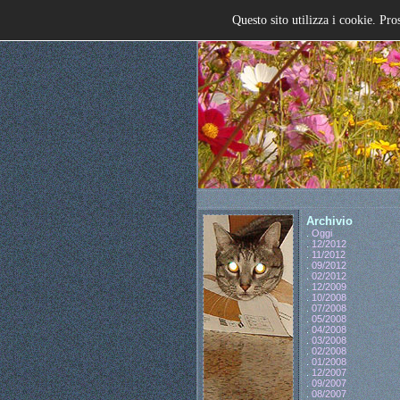
Questo sito utilizza i cookie. Pro
Archivio
.
Oggi
.
12/2012
.
11/2012
.
09/2012
.
02/2012
.
12/2009
.
10/2008
.
07/2008
.
05/2008
.
04/2008
.
03/2008
.
02/2008
.
01/2008
.
12/2007
.
09/2007
.
08/2007