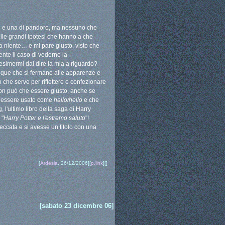
ttone e una di pandoro, ma nessuno che
elle grandi ipotesi che hanno a che
ra niente… e mi pare giusto, visto che
ente il caso di vederne la
esimermi dal dire la mia a riguardo?
que che si fermano alle apparenze e
o che serve per riflettere e confezionare
non può che essere giusto, anche se
essere usato come
hallo/hello
e che
 l'ultimo libro della saga di Harry
 "
Harry Potter e l'estremo saluto
"!
ccata e si avesse un titolo con una
[
Ardesia
, 26/12/2006][
p.link
][]
[sabato 23 dicembre 06]