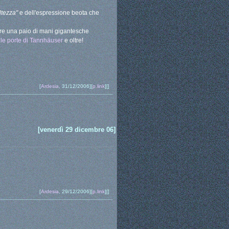
ltezza"
e dell'espressione beota che
e una paio di mani gigantesche
lle porte di Tannhäuser
e oltre!
[
Ardesia
, 31/12/2006][
p.link
][]
[venerdì 29 dicembre 06]
[
Ardesia
, 29/12/2006][
p.link
][]