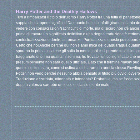
Harry Potter and the Deathly Hallows
Tutti a rimbalzarsi il titolo dell'ultimo Harry Potter tra una fetta di pane
sappia che cappero significhi! Da quanto ho letto infatti girano soltanto d
vedere con consacrazioni/sacrifici/riti di morte, ma di sicuro non c'è anco
prima di trovare un significato definitivo e una degna traduzione è certam
contestualizzazione dentro al romanzo. Puntualizzato questo potrei però 
Certo che no! Anche perché qui non siamo mica dei quaquaraquà qualun
sparano la prima cosa che gli salta in mente; noi ci si prende tutto il temp
baggianate di prima qualità! Insomma, ho trovato l'unico significato che 
presumibilmente non sarà quello ufficiale. Dato che il termine
hallow
può 
questo settimo sarà, come si ostina a dichiarare da anni la stessa Rowling,
Potter, non vedo perché nessuno abbia pensato al titolo più ovvio, ovvero
Traduzione azzardata, affannata e infondata? Probabile, ma se fosse azze
doppia valenza sarebbe un tocco di classe niente male.