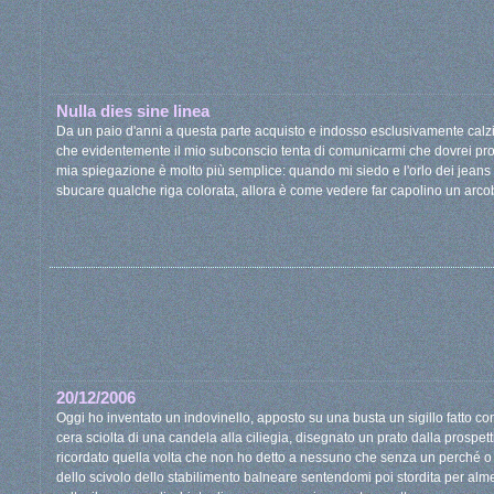
Nulla dies sine linea
Da un paio d'anni a questa parte acquisto e indosso esclusivamente calzin
che evidentemente il mio subconscio tenta di comunicarmi che dovrei prop
mia spiegazione è molto più semplice: quando mi siedo e l'orlo dei jeans 
sbucare qualche riga colorata, allora è come vedere far capolino un arcob
20/12/2006
Oggi ho inventato un indovinello, apposto su una busta un sigillo fatto con 
cera sciolta di una candela alla ciliegia, disegnato un prato dalla prospett
ricordato quella volta che non ho detto a nessuno che senza un perché 
dello scivolo dello stabilimento balneare sentendomi poi stordita per al