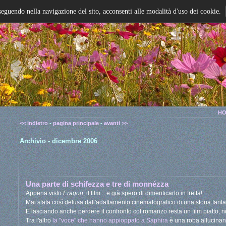
seguendo nella navigazione del sito, acconsenti alle modalità d'uso dei cookie.
HO
<< indietro
-
pagina principale
-
avanti >>
Archivio - dicembre 2006
Una parte di schifezza e tre di monnézza
Appena visto
Eragon
, il film... e già spero di dimenticarlo in fretta!
Mai stata così delusa dall'adattamento cinematografico di una storia fanta
E lasciando anche perdere il confronto col romanzo resta un film piatto, no
Tra l'altro
la "voce" che hanno appioppato a Saphira
è una roba allucinant