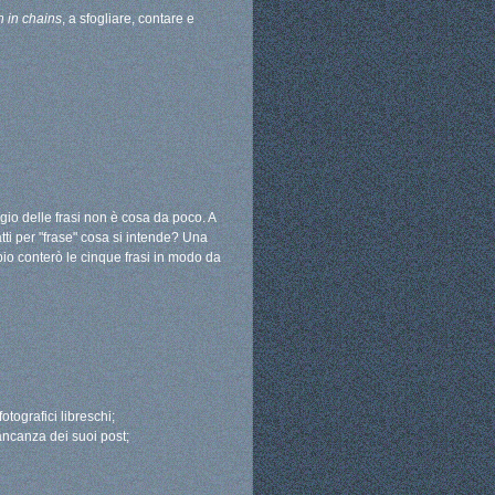
 in chains
, a sfogliare, contare e
io delle frasi non è cosa da poco. A
atti per "frase" cosa si intende? Una
io conterò le cinque frasi in modo da
otografici libreschi;
mancanza dei suoi post;