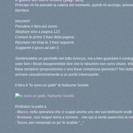
Principe
mi ha passato la catena del momento, quindi mi accingo,
woman
riportare.
Istruzioni:
Prendere il libro più vicino.
Sfogliare sino a pagina 123.
Contare le prime 5 frasi della pagina.
Riportare nel blog le 3 frasi seguenti.
Suggerire il gioco ad altri 3.
Sembrerebbe un giochetto del tutto innocuo, ma a ben guardare il contegg
voler fare i fiscali bisognerebbe dire che le istruzioni non sono chiare. Inf
frase semplice (proposizione) o una frase complessa (periodo)? Nel dubb
arrivare casualissimamente a un punto interessante.
Il libro è "
Io sono un gatto
" di Natsume Soseki:
Rimbalzo la palla a:
-
Marco
, nella speranza che ci scappi anche uno dei suo bellissimi scatti f
-
Brekane
, così magari torna a scrivere... che qui si sente parecchio la 
-
Tasso
, per rompergli un po' le scatole ^_^