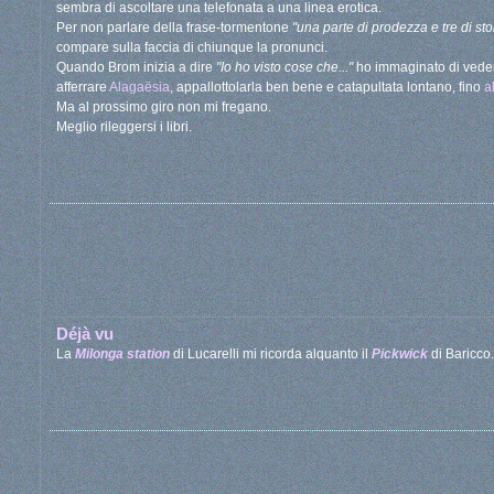
sembra di ascoltare una telefonata a una linea erotica.
Per non parlare della frase-tormentone
"una parte di prodezza e tre di sto
compare sulla faccia di chiunque la pronunci.
Quando Brom inizia a dire
"Io ho visto cose che..."
ho immaginato di veder
afferrare
Alagaësia
, appallottolarla ben bene e catapultata lontano, fino
a
Ma al prossimo giro non mi fregano.
Meglio rileggersi i libri.
Déjà vu
La
Milonga station
di Lucarelli mi ricorda alquanto il
Pickwick
di Baricco.