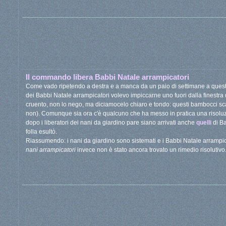
Il commando libera Babbi Natale arrampicatori
Come vado ripetendo a destra e a manca da un paio di settimane a questa 
dei Babbi Natale arrampicatori volevo impiccarne uno fuori dalla finestra
cruento, non lo nego, ma diciamocelo chiaro e tondo: questi bambocci scala
non). Comunque sia ora c'è qualcuno che ha messo in pratica una risoluzi
dopo i liberatori dei nani da giardino pare siano arrivati anche
quelli
di B
folla esultò.
Riassumendo: i nani da giardino sono sistemati e i Babbi Natale arrampica
nani arrampicatori
invece non è stato ancora trovato un rimedio risolutivo