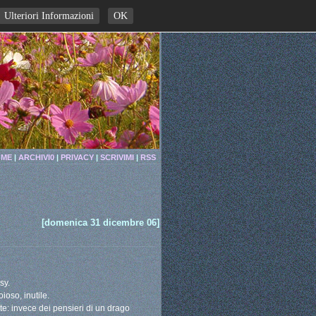
Ulteriori Informazioni
OK
ME
|
ARCHIVI0
|
PRIVACY
|
SCRIVIMI
|
RSS
[domenica 31 dicembre 06]
sy.
ioso, inutile.
e: invece dei pensieri di un drago