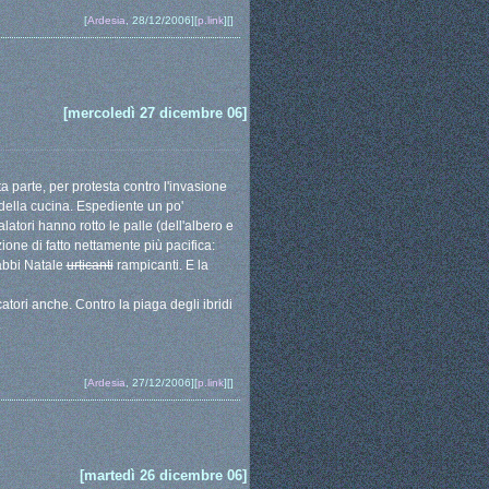
[
Ardesia
, 28/12/2006][
p.link
][]
[mercoledì 27 dicembre 06]
parte, per protesta contro l'invasione
 della cucina. Espediente un po'
tori hanno rotto le palle (dell'albero e
one di fatto nettamente più pacifica:
abbi Natale
urticanti
rampicanti. E la
tori anche. Contro la piaga degli ibridi
.
[
Ardesia
, 27/12/2006][
p.link
][]
[martedì 26 dicembre 06]