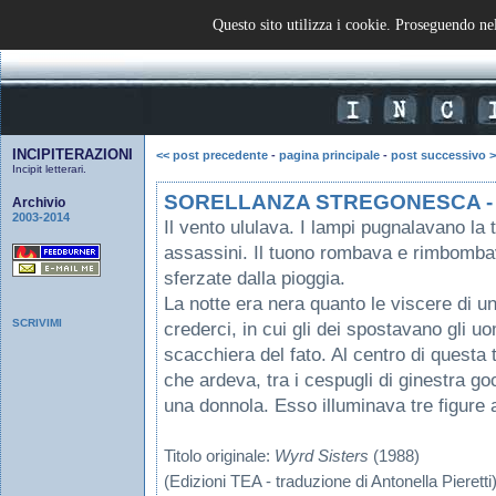
[
HOME
!
BLOG
!
MAIL
]
Questo sito utilizza i cookie. Proseguendo nel
INCIPITERAZIONI
<< post precedente
-
pagina principale
-
post successivo 
Incipit letterari.
SORELLANZA STREGONESCA - Te
Archivio
2003-2014
Il vento ululava. I lampi pugnalavano la 
assassini. Il tuono rombava e rimbombav
sferzate dalla pioggia.
La notte era nera quanto le viscere di un 
SCRIVIMI
crederci, in cui gli dei spostavano gli 
scacchiera del fato. Al centro di questa
che ardeva, tra i cespugli di ginestra goc
una donnola. Esso illuminava tre figure
Titolo originale:
Wyrd Sisters
(1988)
(Edizioni TEA - traduzione di Antonella Pieretti