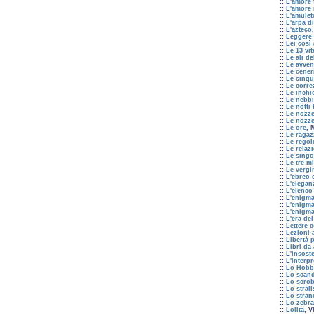
::
L'amore 
::
L'amore 
::
L'amulet
::
L'arpa di
::
L'azteco
::
Leggere 
::
Lei così
::
Le 13 vi
::
Le ali de
::
Le avven
::
Le cener
::
Le cinqu
::
Le corre
::
Le inchi
::
Le nebbi
::
Le notti
::
Le nozze
::
Le nozz
::
Le ore
, 
::
Le ragaz
::
Le regol
::
Le relaz
::
Le singo
::
Le tre m
::
Le vergi
::
L'ebreo 
::
L'elegan
::
L'elenco 
::
L'enigm
::
L'enigma
::
L'enigma
::
L'era de
::
Lettere 
::
Lezioni 
::
Libertà p
::
Libri da
::
L'insost
::
L'interp
::
Lo Hobb
::
Lo scand
::
Lo scrob
::
Lo stral
::
Lo stran
::
Lo zebra
::
Lolita
, 