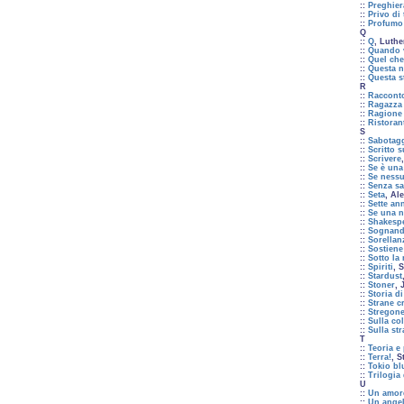
::
Preghier
::
Privo di 
::
Profumo 
Q
::
Q
, Luthe
::
Quando v
::
Quel che
::
Questa n
::
Questa s
R
::
Racconto
::
Ragazza 
::
Ragione 
::
Ristoran
S
::
Sabotag
::
Scritto 
::
Scrivere
::
Se è un
::
Se nessu
::
Senza s
::
Seta
, Al
::
Sette ann
::
Se una n
::
Shakesp
::
Sognand
::
Sorellan
::
Sostiene
::
Sotto la 
::
Spiriti
, 
::
Stardust
::
Stoner
, 
::
Storia d
::
Strane c
::
Stregone
::
Sulla col
::
Sulla st
T
::
Teoria e
::
Terra!
, S
::
Tokio bl
::
Trilogia 
U
::
Un amore
::
Un angel