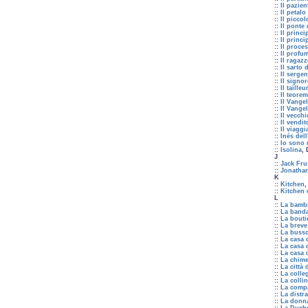
::
Il pazien
::
Il petalo
::
Il piccol
::
Il ponte
::
Il princi
::
Il princi
::
Il proce
::
Il profu
::
Il ragaz
::
Il sarto
::
Il sergen
::
Il signor
::
Il tailleu
::
Il teore
::
Il Vange
::
Il Vange
::
Il vecchi
::
Il vendit
::
Il viaggi
::
Inés del
::
Io sono 
::
Isolina
,
J
::
Jack Fru
::
Jonathan
K
::
Kitchen
::
Kitchen 
L
::
La bambi
::
La banda
::
La bouti
::
La breve
::
La busso
::
La casa d
::
La casa d
::
La casa 
::
La chime
::
La città 
::
La colleg
::
La collin
::
La compa
::
La distr
::
La donna