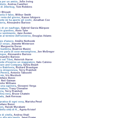
a per un amico
, John Irving
titolo
, Andrea Camilleri
di Jitterbug
, Tom Robbins
r Blissett
ola il falco
, Wilbur Smith
 resta del giorno
, Kazuo Ishiguro
otte mi ha aperto gli occhi
, Jonathan Coe
toria
, Alessandro Baricco
 di un naufrago
, Gabriel Garcia Márquez
in giardino
, Anne Tyler
e sentimento
, Jane Austen
te al termine dell'universo
, Douglas Adams
gio d'amore
, Amélie Nothomb
sul corpo
, Jeanette Winterson
, Marguerite Duras
a bambina
, Beatrice Masini
no parla di cose meravigliose
, Jon McGregor
angue
, Alessandro Baricco
essandro Baricco
i nel Tibet
, Heinrich Harrer
otte d'inverno un viaggiatore
, Italo Calvino
eare and Company
, Sylvia Beach
o Babilonia
, Richard Brautigan
za stregonesca
, Terry Pratchett
 Pereira
, Antonio Tabucchi
rete
, Iris Murdoch
Stefano Benni
, Neil Gaiman
John Williams
i una capinera
, Giovanni Verga
reature
, Tracy Chevalier
ria
, Terry Pratchett
lina nera
, Bruce Chatwin
rada
, Jack Kerouac
 pratica di ogni cosa
, Marisha Pessl
tefano Benni
ues
, Haruki Murakami
della città di K.
, Agota Kristof
 di zitella
, Andrea Vitali
o alla mia tavola
, Janet Frame