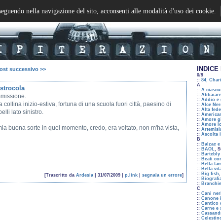
seguendo nella navigazione del sito, acconsenti alle modalità d'uso dei cookie.
INDICE 
ost successivo >>
0/9
::
84, Char
A
strocola
::
A ciascu
::
Abbaiare
mmissione.
::
Addio e 
collina inizio-estiva, fortuna di una scuola fuori città, paesino di
::
Alce Ner
::
Alta fede
elli lato sinistro.
::
America
::
Amore g
::
Amore l
 buona sorte in quel momento, credo, era voltato, non m'ha vista,
::
Artemisi
::
Ascolta 
B
::
Balzac e 
::
BAOL
, 
::
Bartebly
::
Beati co
::
Bella fam
::
Bella vit
::
Big fish
[Trascritto da
Ardesia
| 31/07/2009 |
p.link
|
segnala un errore
]
::
Biografi
::
Branchi
C
::
Cani ner
::
Canone 
::
Cantico 
::
Carne e
::
Cassand
::
Celestino