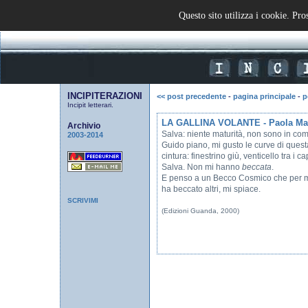
[
HOME
!
BLOG
!
MAIL
]
Questo sito utilizza i cookie. Pro
INCIPITERAZIONI
<< post precedente
-
pagina principale
-
p
Incipit letterari.
LA GALLINA VOLANTE - Paola Ma
Archivio
Salva: niente maturità, non sono in co
2003-2014
Guido piano, mi gusto le curve di questa 
cintura: finestrino giù, venticello tra i cap
Salva. Non mi hanno
beccata
.
E penso a un Becco Cosmico che per mia
ha beccato altri, mi spiace.
SCRIVIMI
(Edizioni Guanda, 2000)