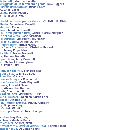
della notte
, Andrea Camilleri
struggente di un formidabile genio
, Dave Eggers
le karma della formica
, David Safier
ry
, Erich Segal
estate
, Daniel Picouly
an
, Michael J. Fox
ndroidi sognano pecore elettriche?
, Philip K. Dick
Mattio
, Sebastiano Vassalli
ldo
, Italo Calvino
nche
, Jonathan Carroll
delle mie puttane tristi
, Gabriel García Márquez
e del convento
, José Saramago
 di Adriano
, Marguerite Yourcenar
di una geisha
, Arthur Golden
ì delle ceneri
, Ethan Hawke
lla è una foca monaca
, Christian Frascella
ex
, Jeffrey Eugenides
i milioni
, Marco Malvaldi
ck
, Herman Melville
apprendista
, Terry Pratchett
er
, Michael Cunningham
go
, Paul Auster
orta con picchio
, Tom Robbins
 della madre
, Erri De Luca
dove
, Neil Gaiman
uovere
, Margaret Mazzantini
ascerò orfania
, Daria Bignardi
quieta
, Albrecht Goes
to
, Alessandro Baricco
rudi
, Alan Bennett
u capelli neri
, Marguerite Duras
a è illuminata
, Jonathan Safran Foer
mprese
, Andrea Vitali
 dull'Orient-Express
, Agatha Christie
ng
, Stephen King
, Virginia Woolf
avoro, professore!
, David Lodge
ottobre
, Ray Bradbury
n
, James Matthew Barrie
te vendesi
, Andrea Vitali
verdi fritti al caffè di Whistle Stop
, Fannie Flagg
ente innocuo
, Douglas Adams