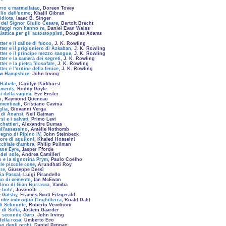
urro e marmellatao
, Doreen Tovey
glio dell'uomo
, Khalil Gibran
idiota
, Isaac B. Singer
i del Signor Giulio Cesare
, Bertolt Brecht
afaggi non hanno re
, Daniel Evan Weiss
attica per gli autostoppisti
, Douglas Adams
ter e il calice di fuoco
, J. K. Rowling
tter e il prigioniero di Azkaban
, J. K. Rowling
tter e il principe mezzo sangue
, J. K. Rowling
ter e la camera dei segreti
, J. K. Rowling
ter e la pietra filosofale
, J. K. Rowling
ter e l'ordine della fenice
, J. K. Rowling
ew Hampshire
, John Irving
 Babele
, Carolyn Parkhurst
tments
, Roddy Doyle
i della vagina
, Eve Ensler
u
, Raymond Queneau
dimenticati
, Cristiano Cavina
glia
, Giovanni Verga
i di Anansi
, Neil Gaiman
i e i salvati
, Primo Levi
chettieri
, Alexandre Dumas
ell'assassino
, Amélie Nothomb
regno di Pipino IV
, John Steinbeck
tore di aquiloni
, Khaled Hosseini
cchiale d'ambra
, Philip Pullman
Jane Eyre
, Jasper Fforde
 del sole
, Andrea Camilleri
lo e la signorina Prym
, Paulo Coelho
lle piccole cose
, Arundhati Roy
ore
, Giuseppe Dessì
tia Pascal
, Luigi Pirandello
ino di cemento
, Ian McEwan
alino di Gian Burrasca
, Vamba
e boh!
, Jovanotti
e Gatsby
, Francis Scott Fitzgerald
o che imbrogliò l'Inghilterra
, Roald Dahl
 di Selinunte
, Roberto Vecchioni
 di Sofia
, Jostein Gaarder
o secondo Garp
, John Irving
della rosa
, Umberto Eco
so degli orchi
, Daniel Pennac