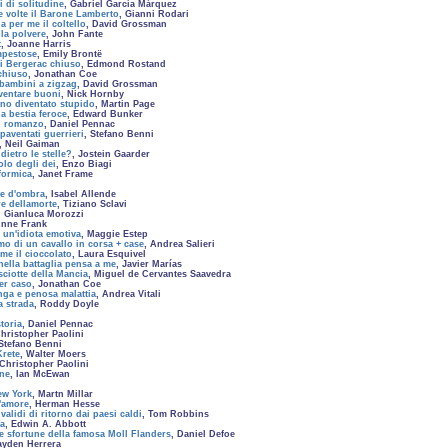
i di solitudine
, Gabriel García Márquez
e volte il Barone Lamberto
, Gianni Rodari
a per me il coltello
, David Grossman
lla polvere
, John Fante
t
, Joanne Harris
mpestose
, Emily Brontë
i Bergerac chiuso
, Edmond Rostand
chiuso
, Jonathan Coe
bambini a zigzag
, David Grossman
ventare buoni
, Nick Hornby
o diventato stupido
, Martin Page
 bestia feroce
, Edward Bunker
 romanzo
, Daniel Pennac
paventati guerrieri
, Stefano Benni
, Neil Gaiman
dietro le stelle?
, Jostein Gaarder
lo degli dei
, Enzo Biagi
formica
, Janet Frame
e d'ombra
, Isabel Allende
e dellamorte
, Tiziano Sclavi
, Gianluca Morozzi
Anne Frank
i un'idiota emotiva
, Maggie Estep
o di un cavallo in corsa + case
, Andrea Salieri
me il cioccolato
, Laura Esquivel
ella battaglia pensa a me
, Javier Marías
ciotte della Mancia
, Miguel de Cervantes Saavedra
er caso
, Jonathan Coe
ga e penosa malattia
, Andrea Vitali
a strada
, Roddy Doyle
toria
, Daniel Pennac
Christopher Paolini
 Stefano Benni
Krete
, Walter Moers
 Christopher Paolini
ne
, Ian McEwan
ew York
, Martn Millar
'amore
, Herman Hesse
validi di ritorno dai paesi caldi
, Tom Robbins
ia
, Edwin A. Abbott
e sfortune della famosa Moll Flanders
, Daniel Defoe
ayden Herrera