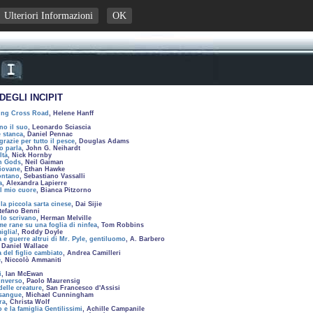
Ulteriori Informazioni
OK
DEGLI INCIPIT
ing Cross Road
, Helene Hanff
no il suo
, Leonardo Sciascia
 stanca
, Daniel Pennac
grazie per tutto il pesce
, Douglas Adams
o parla
, John G. Neihardt
ltà
, Nick Hornby
n Gods
, Neil Gaiman
iovane
, Ethan Hawke
ontano
, Sebastiano Vassalli
a
, Alexandra Lapierre
il mio cuore
, Bianca Pitzorno
la piccola sarta cinese
, Dai Sijie
Stefano Benni
 lo scrivano
, Herman Melville
me rane su una foglia di ninfea
, Tom Robbins
iglia!
, Roddy Doyle
a e guerre altrui di Mr. Pyle, gentiluomo
, A. Barbero
, Daniel Wallace
a del figlio cambiato
, Andrea Camilleri
e
, Niccolò Ammaniti
i
, Ian McEwan
inverso
, Paolo Maurensig
delle creature
, San Francesco d'Assisi
 sangue
, Michael Cunningham
ra
, Christa Wolf
 e la famiglia Gentilissimi
, Achille Campanile