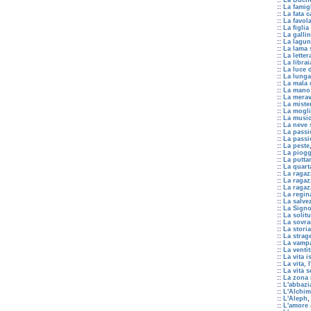
::
La Duche
::
La famig
::
La fata 
::
La favola
::
La figlia
::
La galli
::
La laguna
::
La lama s
::
La letter
::
La librai
::
La luce d
::
La lunga
::
La mala 
::
La mano 
::
La merav
::
La miste
::
La mogli
::
La music
::
La neve 
::
La passi
::
La pass
::
La peste
::
La piogg
::
La putta
::
La quar
::
La ragaz
::
La ragaz
::
La ragaz
::
La regin
::
La salve
::
La Signo
::
La solit
::
La sovran
::
La stori
::
La strag
::
La vampa
::
La venti
::
La vita i
::
La vita, 
::
La vita 
::
La zona 
::
L'abbazi
::
L'Alchim
::
L'Aleph
,
::
L'amore 