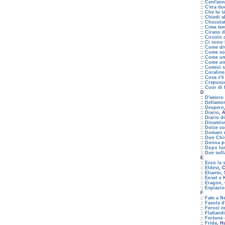
::
Cent'ann
::
C'era du
::
Che tu si
::
Chiedi a
::
Chocola
::
Cime te
::
Cirano d
::
Circolo 
::
Ci sono 
::
Come di
::
Come son
::
Come una
::
Come un
::
Comici s
::
Coraline
::
Cosa c'è 
::
Crepusco
::
Cuor di 
D
::
D'amore 
::
Dellamor
::
Despero
::
Diario
, 
::
Diario d
::
Dinamism
::
Dolce co
::
Domani n
::
Don Chis
::
Donna p
::
Dopo lun
::
Due sull
E
::
Ecco la s
::
Eldest
, 
::
Elianto
,
::
Ensel e 
::
Eragon
,
::
Espiazio
F
::
Fate a N
::
Favola d
::
Feroci in
::
Flatland
::
Fortune 
::
Frida
, H