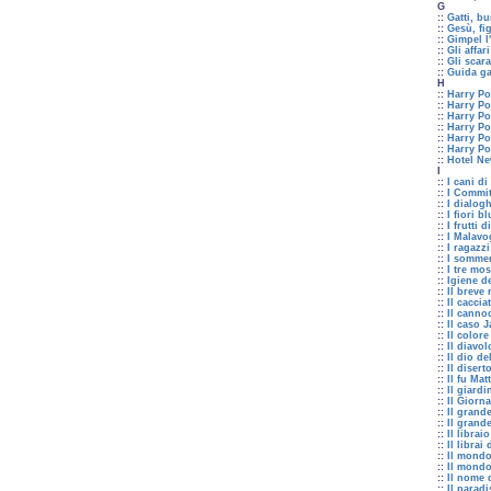
G
::
Gatti, b
::
Gesù, fi
::
Gimpel l'
::
Gli affar
::
Gli scar
::
Guida gal
H
::
Harry Pot
::
Harry Po
::
Harry Po
::
Harry Pot
::
Harry Pot
::
Harry Pot
::
Hotel N
I
::
I cani di
::
I Commi
::
I dialogh
::
I fiori bl
::
I frutti 
::
I Malavo
::
I ragazz
::
I sommers
::
I tre mos
::
Igiene d
::
Il breve 
::
Il caccia
::
Il canno
::
Il caso 
::
Il colore
::
Il diavo
::
Il dio de
::
Il disert
::
Il fu Mat
::
Il giard
::
Il Giorn
::
Il grand
::
Il grand
::
Il librai
::
Il librai
::
Il mondo
::
Il mond
::
Il nome 
::
Il paradi