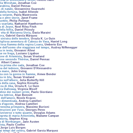
ssa di Bloomsbury Street
, Helene Hanff
lia Winshaw
, Jonathan Coe
carabina
, Daniel Pennac
 di natale
, Giovannino Guareschi
 della fortuna
, Isabel Allende
na volante
, Paola Mastrocola
 e altre storie
, Janet Frame
ottile
, Philip Pullman
a scarlatta
, Nathaniel Hawthorne
a di Joyce
, Noel Riley Fitch
ella follia
, Daniel Picouly
 vita di Marianna Ucria
, Dacia Maraini
ora
, Gabriel García Márquez
sinistra delle tenebre
, Ursula K. Le Guin
igliosa avventura di Cabeza de Vaca
, Haniel Long
riosa fiamma della regina Loana
, Umberto Eco
e dell'uomo che viaggiava nel tempo
, Audrey Niffenegger
a in testa
, Giovanni Allevi
se ne frega
, Luciano Ligabue
one di Artemisia
, Susan Vreeland
ione secondo Thérèse
, Daniel Pennac
, Albert Camus
ia prima che cada
, Jonathan Coe
na del tedesco
, Giovanni D'Alessandro
ta mano
, John Irving
za con la gonna in fiamme
, Aimee Bender
za in blu
, Susan Vreeland
za sull'albero
, Julia Butterfly Hill
a della casa
, Sophie Kinsella
zza di Aka
, Ursula K. Le Guin
ra Dalloway
, Virginia Woolf
udine dei numeri primi
, Paolo Giordano
a lettrice
, Alan Bennett
a dell'amore
, Nicole Krauss
e dimenticata
, Andrea Camilleri
 d'agosto
, Andrea Camilleri
treesima primavera
, Massimo Burioni
struzioni per l'uso
, Georges Perec
l'universo e tutto quanto
, Douglas Adams
segreta di maria Antonietta
, Madame Campan
morta
, Stephen King
a di Northanger
, Jane Austen
ista
, Paulo Coelho
 Jorge Luis Borges
ai tempi del colera
, Gabriel Garcia Marquez