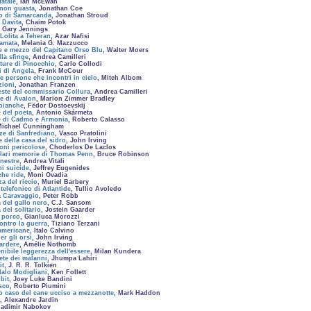
fatale
, Ian McEwan
non guasta
, Jonathan Coe
o di Samarcanda
, Jonathan Stroud
 Davita
, Chaim Potok
, Gary Jennings
Lolita a Teheran
, Azar Nafisi
 amata
, Melania G. Mazzucco
te e mezzo del Capitano Orso Blu
, Walter Moers
lla sfinge
, Andrea Camilleri
ture di Pinocchio
, Carlo Collodi
i di Angela
, Frank McCour
e persone che incontri in cielo
, Mitch Albom
zioni
, Jonathan Franzen
este del commissario Collura
, Andrea Camilleri
e di Avalon
, Marion Zimmer Bradley
 bianche
, Fëdor Dostoevskij
 del poeta
, Antonio Skármeta
e di Cadmo e Armonia
, Roberto Calasso
Michael Cunningham
ze di Sanfrediano
, Vasco Pratolini
e della casa del sidro
, John Irving
ioni pericolose
, Choderlos De Laclos
lari memorie di Thomas Penn
, Bruce Robinson
inestre
, Andrea Vitali
ni suicide
, Jeffrey Eugenides
che ride
, Moni Ovadia
za del riccio
, Muriel Barbery
telefonico di Atlantide
, Tullio Avoledo
a Caravaggio
, Peter Robb
 del gallo nero
, C.J. Sansom
 del solitario
, Jostein Gaarder
l porco
, Gianluca Morozzi
contro la guerra
, Tiziano Terzani
americane
, Italo Calvino
er gli orsi
, John Irving
 ardere
, Amélie Nothomb
enibile leggerezza dell'essere
, Milan Kundera
rete dei malanni
, Jhumpa Lahiri
it
, J. R. R. Tolkien
alo Modigliani
, Ken Follett
bit
, Joey Luke Bandini
isco
, Roberto Piumini
o caso del cane ucciso a mezzanotte
, Mark Haddon
, Alexandre Jardin
Vladimir Nabokov