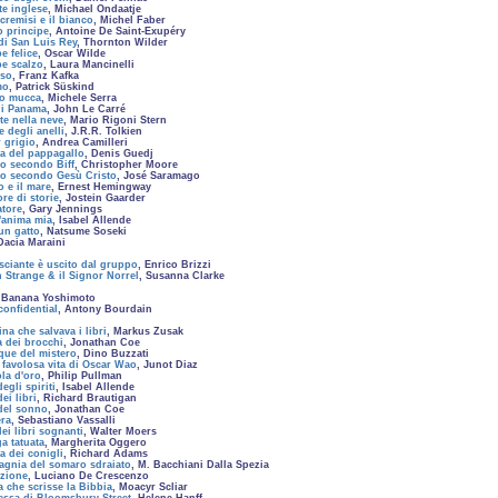
te inglese
, Michael Ondaatje
 cremisi e il bianco
, Michel Faber
o principe
, Antoine De Saint-Exupéry
 di San Luis Rey
, Thornton Wilder
pe felice
, Oscar Wilde
pe scalzo
, Laura Mancinelli
sso
, Franz Kafka
mo
, Patrick Süskind
zo mucca
, Michele Serra
 di Panama
, John Le Carré
te nella neve
, Mario Rigoni Stern
e degli anelli
, J.R.R. Tolkien
r grigio
, Andrea Camilleri
ma del pappagallo
, Denis Guedj
lo secondo Biff
, Christopher Moore
lo secondo Gesù Cristo
, José Saramago
o e il mare
, Ernest Hemingway
ore di storie
, Jostein Gaarder
atore
, Gary Jennings
l'anima mia
, Isabel Allende
un gatto
, Natsume Soseki
 Dacia Maraini
sciante è uscito dal gruppo
, Enrico Brizzi
 Strange & il Signor Norrel
, Susanna Clarke
, Banana Yoshimoto
confidential
, Antony Bourdain
na che salvava i libri
, Markus Zusak
 dei brocchi
, Jonathan Coe
que del mistero
, Dino Buzzati
 favolosa vita di Oscar Wao
, Junot Diaz
la d'oro
, Philip Pullman
egli spiriti
, Isabel Allende
ei libri
, Richard Brautigan
del sonno
, Jonathan Coe
ra
, Sebastiano Vassalli
dei libri sognanti
, Walter Moers
a tatuata
, Margherita Oggero
a dei conigli
, Richard Adams
gnia del somaro sdraiato
, M. Bacchiani Dalla Spezia
azione
, Luciano De Crescenzo
 che scrisse la Bibbia
, Moacyr Scliar