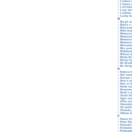
::
L'odore 
::
L'opera 
::
L'orribi
::
Love sto
::
L'ultima 
::
Lucky m
M
::
Ma gli a
::
Marco e 
::
Marcova
::
Mele bia
::
Memoria 
::
Memorial
::
Memorie
::
Memorie 
::
Mercoled
::
Mia sore
::
Middles
::
Milioni d
::
Moby Di
::
Morty l'
::
Mr Broth
::
Mr Verti
N
::
Natura m
::
Nel nome
::
Nessun 
::
Non ti m
::
Non vi l
::
Notte in
::
Novecen
::
Nudi e c
::
Occhi bl
::
Ogni cos
::
Olive co
::
Omicidio
::
On writi
::
Orlando
::
Ottimo l
P
::
Paese d'
::
Peter Pa
::
Pianofor
::
Pomodori 
::
Praticam