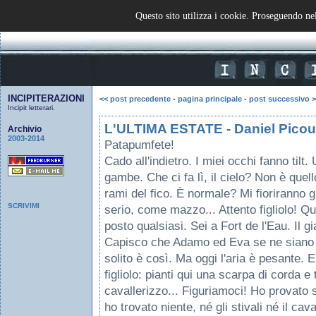
[
HOME
!
BLOG
!
MAIL
]
Questo sito utilizza i cookie. Proseguendo nel
INCIPITERAZIONI
<< post precedente
-
pagina principale
-
post successivo 
Incipit letterari.
L'ULTIMA ESTATE - Daniel Picou
Archivio
2003-2014
Patapumfete!
Cado all'indietro. I miei occhi fanno tilt
gambe. Che ci fa lì, il cielo? Non è quello
rami del fico. È normale? Mi fioriranno gl
SCRIVIMI
serio, come mazzo... Attento figliolo! Qu
posto qualsiasi. Sei a Fort de l'Eau. Il g
Capisco che Adamo ed Eva se ne siano an
solito è così. Ma oggi l'aria è pesante. 
figliolo: pianti qui una scarpa di corda e 
cavallerizzo... Figuriamoci! Ho provato s
ho trovato niente, né gli stivali né il ca