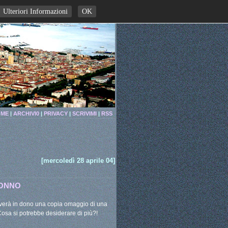
Ulteriori Informazioni
OK
ME
|
ARCHIVI0
|
PRIVACY
|
SCRIVIMI
|
RSS
[mercoledì 28 aprile 04]
SONNO
iceverà in dono una copia omaggio di una
 Cosa si potrebbe desiderare di più?!