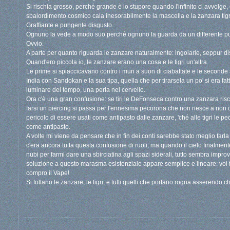
Si rischia grosso, perché grande è lo stupore quando l'infinito ci avvol
sbalordimento cosmico cala inesorabilmente la mascella e la zanzara tigre 
Graffiante e pungente disgusto.
Ognuno la vede a modo suo perché ognuno la guarda da un differente pun
Ovvio.
A parte per quanto riguarda le zanzare naturalmente: ingoiarle, seppur distr
Quand'ero piccola io, le zanzare erano una cosa e le tigri un'altra.
Le prime si spiaccicavano contro i muri a suon di ciabattate e le seconde 
India con Sandokan e la sua tipa, quella che per tirarsela un po' si era fat
luminare del tempo, una perla nel cervello.
Ora c'è una gran confusione: se tiri le DeFonseca contro una zanzara risc
farsi un piercing si passa per l'ennesima pecorona che non riesce a non conf
pericolo di essere usati come antipasto dalle zanzare, 'ché alle tigri le 
come antipasto.
A volte mi viene da pensare che in fin dei conti sarebbe stato meglio farla
c'era ancora tutta questa confusione di ruoli, ma quando il cielo finalmente
nubi per farmi dare una sbirciatina agli spazi siderali, tutto sembra impr
soluzione a questo marasma esistenziale appare semplice e lineare: voi f
compro il Vape!
Si fottano le zanzare, le tigri, e tutti quelli che portano rogna asserendo c