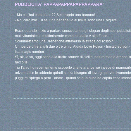
PUBBLICITA' PAPPAPAPPAPAPPAPPARA'
- Ma cos'hai combinato?? Sei proprio una banana!
- No, caro mio. Tu sei una banana: io al limite sono una Chiquita.
Ecco, quando inizio a parlare snocciolando gli slogan degli spot pubblicit
multivitaminico e multiminerale completo dalla A allo Zinco.
Scommettiamo una Dreher che attraverso la strada col rosso?
Chi perde offre a tutti due o tre giri di Algida Love Potion - limited editio
is a magic number.
Sì, ok, lo so, oggi sono alla frutta: arance di sicilia, naturalmente arance;
raccolte!
Tra l'altro ho recentemente scoperto che le arance, se invece di mangiarle a
orizzontali e le addento quindi senza bisogno di levargli preventivamente
(Oggi mi spiego a pera - abate - quindi se qualcuno ha capito cosa intend