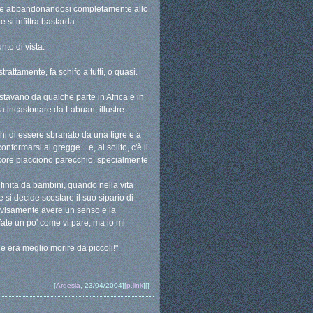
ge, e abbandonandosi completamente allo
si infiltra bastarda.
to di vista.
attamente, fa schifo a tutti, o quasi.
stavano da qualche parte in Africa e in
ta incastonare da Labuan, illustre
hi di essere sbranato da una tigre e a
ormarsi al gregge... e, al solito, c'è il
pecore piacciono parecchio, specialmente
 finita da bambini, quando nella vita
 si decide scostare il suo sipario di
ovvisamente avere un senso e la
ate un po' come vi pare, ma io mi
he era meglio morire da piccoli!"
[
Ardesia
, 23/04/2004][
p.link
][]