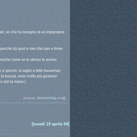
ari, so che ho bisogno di un integratore
n - perché du gust is mei che uan e three
 fresche come se tu stesso le avessi
 spicchi, le taglio a fette trasversal-
 la buccia, sono molto più gustose!
o alzi la mano.)
[
Ardesia
, 20/04/2004][
p.link
][]
[lunedì 19 aprile 04]