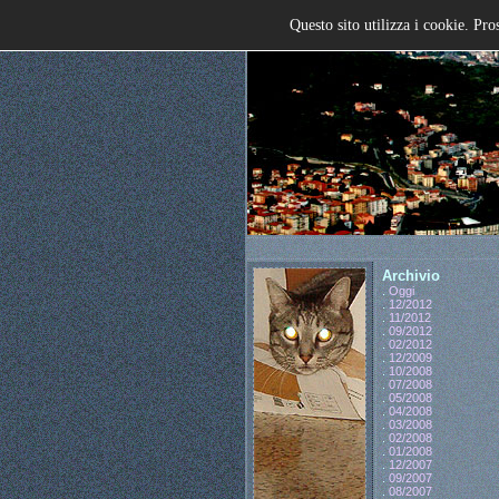
Questo sito utilizza i cookie. Pro
Archivio
.
Oggi
.
12/2012
.
11/2012
.
09/2012
.
02/2012
.
12/2009
.
10/2008
.
07/2008
.
05/2008
.
04/2008
.
03/2008
.
02/2008
.
01/2008
.
12/2007
.
09/2007
.
08/2007