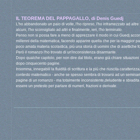
IL TEOREMA DEL PAPPAGALLO, di Denis Guedj
L'ho abbandonato un paio di volte, l'ho ripreso, l'ho inframezzato ad altre le
alcuni, l'ho sconsigliato ad altri e finalmente, ieri, l'ho terminato.
Penso non si possa fare a meno di apprezzare il modo in cui Guedj accom
millenni della matematica, facendo apparire quella che per la maggior pa
poco amata materia scolastica, più una storia di uomini che di asettiche f
Però il romanzo l'ho trovato di un'inconsistenza disarmante.
Dopo qualche capitolo, per non dire dal titolo, erano già chiare situazioni
dopo cinquecento pagine.
Insomma, innegabili la fluidità di scrittura e la più che riuscita caratterizz
contesto matematico - anche se spesso sembra di trovarsi ad un seminari
pagine di un romanzo - ma totalmente inconsistente,deludente e sbiadita la 
essere un pretesto per parlare di numeri, frazioni e derivate.