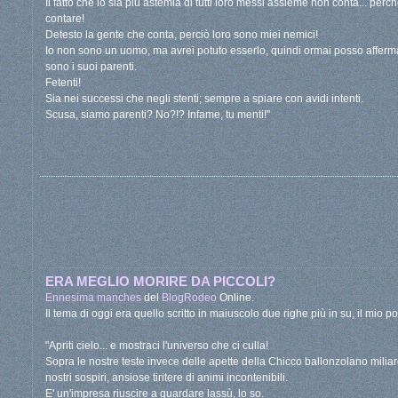
Il fatto che io sia più astemia di tutti loro messi assieme non conta... perc
contare!
Detesto la gente che conta, perciò loro sono miei nemici!
Io non sono un uomo, ma avrei potuto esserlo, quindi ormai posso afferma
sono i suoi parenti.
Fetenti!
Sia nei successi che negli stenti; sempre a spiare con avidi intenti.
Scusa, siamo parenti? No?!? Infame, tu menti!"
ERA MEGLIO MORIRE DA PICCOLI?
Ennesima manches
del
BlogRodeo
Online.
Il tema di oggi era quello scritto in maiuscolo due righe più in su, il mio po
"Apriti cielo... e mostraci l'universo che ci culla!
Sopra le nostre teste invece delle apette della Chicco ballonzolano miliard
nostri sospiri, ansiose tiritere di animi incontenibili.
E' un'impresa riuscire a guardare lassù, lo so.