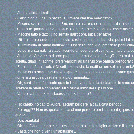
- Ah, ma allora ci sei!
- Certo. Son qui da un pezzo. Tu invece che fine avevi fatto?
- Mi sono svegliato poco fa. Però mi fa piacere che la mia entrata in scena 
D'altronde quando arrivo mi faccio sentire, anche se cerco d'esser discreto.
- Macché tatto e tatto: ti ho sentito dall'odore, mica per altro!
- Uff, dai non prendermi per il culo, così, di prima mattina, che poi mi intimi
- Tu intimidito di prima mattina??? Ora sei tu che vuoi prendere per il cul
- Lo so, ma stamattina stavo facendo un sogno erotico niente male e la vo
- Ah, bravo! Arrivare in ritardo proprio la prima volta del BlogRodeo mattuti
soletta, quasi in lacrime, preferendomi ad una visione onirica pornografica!
- E dai, non farla tragica! Di solito sei tu che la mattina non sei mai pronta!
- Ma lascia perdere: sei bravo a girare la frittata, ma oggi non ci sono giu
non era una cosa casuale, ma programmata...
- Oh, senti, forse è proprio questo il motivo della mia defaiance: io sono u
scattare in piedi a comando. Mi ci vuole atmosfera, passione...
- Vabbè, vabbè... E se ti facessi uno zabaione?
- ...
- Ho capito, ho capito. Allora lasciam perdere la cavalcata per oggi...
- Per oggi?? Non esageriamo! Lasciamo perdere per il momento, questo sì
quella...
- Dai, piantala!
- Ok, ok. Evidentemente in questo momento il mio miglior amico è il sonn
- Basta che non diventi un'abitudine...