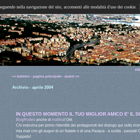
seguendo nella navigazione del sito, acconsenti alle modalità d'uso dei cookie.
HO
<< indietro
-
pagina principale
-
avanti >>
Archivio - aprile 2004
IN QUESTO MOMENTO IL TUO MIGLIOR AMICO E' IL 
BlogRodeo
anche di
mattina
! Olè.
Chi indovina per primo l'identità dei protagonisti del dialogo qui sotto r
mia mail con gli auguri di un Natale o di una Pasqua - a scelta - passati!
Yuppidù!