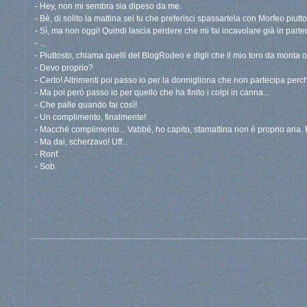
- Hey, non mi sembra sia dipeso da me.
- Bè, di solito la mattina sei tu che preferisci spassartela con Morfeo piut
- Sì, ma non oggi! Quindi lascia perdere che mi fai incavolare già in parte
- ...
- Piuttosto, chiama quelli del BlogRodeo e digli che il mio toro da monta og
- Devo proprio?
- Certo! Altrimenti poi passo io per la dormigliona che non partecipa perc
- Ma poi però passo io per quello che ha finito i colpi in canna...
- Che palle quando fai così!
- Un complimento, finalmente!
- Macché complimento... Vabbè, ho capito, stamattina non è proprio aria.
- Ma dai, scherzavo! Uff...
- Ronf.
- Sob.