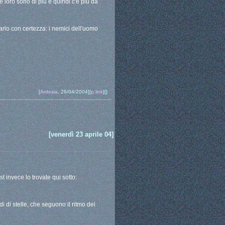
hé loro sono di più e quindi c'è più da
rlo con certezza: i nemici dell'uomo
[
Ardesia
, 26/04/2004][
p.link
][]
[venerdì 23 aprile 04]
st invece lo trovate qui sotto:
i di stelle, che seguono il ritmo dei