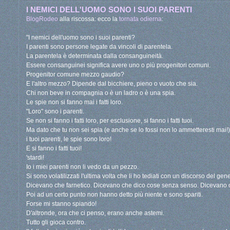
I NEMICI DELL'UOMO SONO I SUOI PARENTI
BlogRodeo
alla riscossa: ecco la
tornata odierna
:
"I nemici dell'uomo sono i suoi parenti?
I parenti sono persone legate da vincoli di parentela.
La parentela è determinata dalla consanguineità.
Essere consanguinei significa avere uno o più progenitori comuni.
Progenitor comune mezzo gaudio?
E l'altro mezzo? Dipende dal bicchiere, pieno o vuoto che sia.
Chi non beve in compagnia o è un ladro o è una spia.
Le spie non si fanno mai i fatti loro.
"Loro" sono i parenti.
Se non si fanno i fatti loro, per esclusione, si fanno i fatti tuoi.
Ma dato che tu non sei spia (e anche se lo fossi non lo ammetteresti mai!) 
i tuoi parenti, le spie sono loro!
E si fanno i fatti tuoi!
'stardi!
Io i miei parenti non li vedo da un pezzo.
Si sono volatilizzati l'ultima volta che li ho tediati con un discorso del gene
Dicevano che farnetico. Dicevano che dico cose senza senso. Dicevano 
Poi ad un certo punto non hanno detto più niente e sono spariti.
Forse mi stanno spiando!
D'altronde, ora che ci penso, erano anche astemi.
Tutto gli gioca contro.