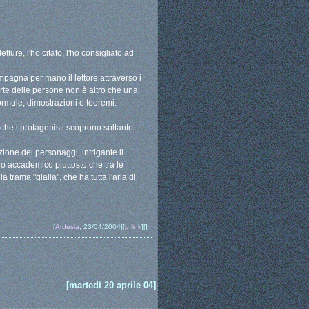
tture, l'ho citato, l'ho consigliato ad
pagna per mano il lettore attraverso i
rte delle persone non è altro che una
ormule, dimostrazioni e teoremi.
 che i protagonisti scoprono soltanto
azione dei personaggi, intrigante il
o accademico piuttosto che tra le
trama "gialla", che ha tutta l'aria di
[
Ardesia
, 23/04/2004][
p.link
][]
[martedì 20 aprile 04]