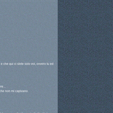
e che qui ci siete solo voi, ovvero tu ed
re...
che non mi capivano.