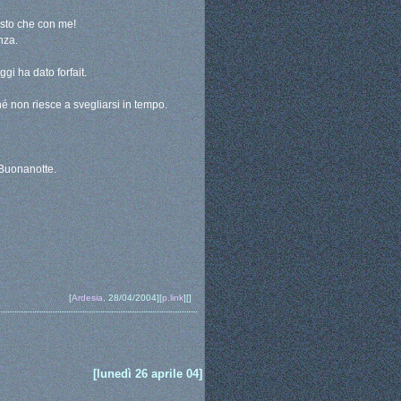
tosto che con me!
nza.
gi ha dato forfait.
hé non riesce a svegliarsi in tempo.
 Buonanotte.
[
Ardesia
, 28/04/2004][
p.link
][]
[lunedì 26 aprile 04]