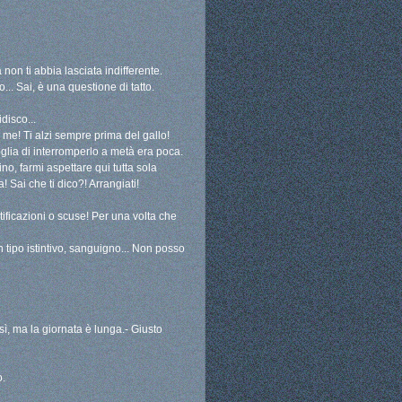
non ti abbia lasciata indifferente.
.. Sai, è una questione di tatto.
disco...
o me! Ti alzi sempre prima del gallo!
glia di interromperlo a metà era poca.
no, farmi aspettare qui tutta sola
 Sai che ti dico?! Arrangiati!
stificazioni o scuse! Per una volta che
n tipo istintivo, sanguigno... Non posso
, ma la giornata è lunga.- Giusto
o.