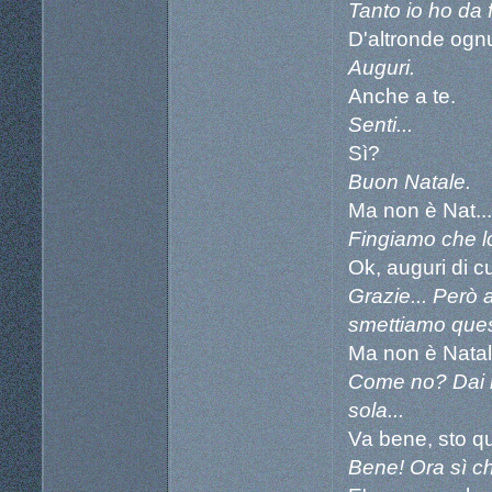
Tanto io ho da 
D'altronde ognu
Auguri.
Anche a te.
Senti...
Sì?
Buon Natale.
Ma non è Nat...
Fingiamo che lo
Ok, auguri di c
Grazie... Però 
smettiamo ques
Ma non è Natal
Come no? Dai lo
sola...
Va bene, sto qu
Bene! Ora sì ch