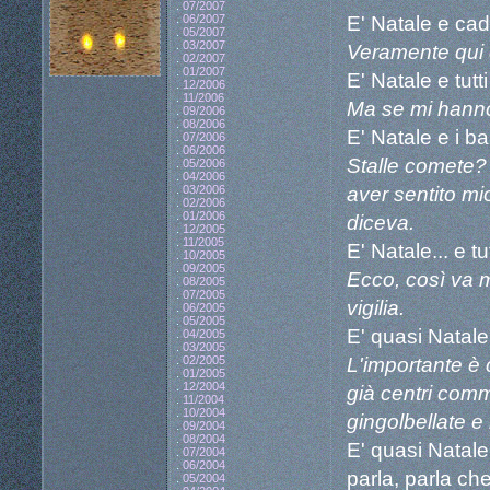
.
07/2007
E' Natale e cad
.
06/2007
.
05/2007
.
03/2007
Veramente qui 
.
02/2007
.
01/2007
E' Natale e tutt
.
12/2006
.
11/2006
Ma se mi hanno 
.
09/2006
.
08/2006
E' Natale e i b
.
07/2006
.
06/2006
Stalle comete?
.
05/2006
.
04/2006
aver sentito mi
.
03/2006
.
02/2006
.
01/2006
diceva.
.
12/2005
.
11/2005
E' Natale... e t
.
10/2005
.
09/2005
Ecco, così va m
.
08/2005
.
07/2005
vigilia.
.
06/2005
.
05/2005
E' quasi Natale 
.
04/2005
.
03/2005
L'importante è 
.
02/2005
.
01/2005
.
12/2004
già centri comm
.
11/2004
.
10/2004
gingolbellate e
.
09/2004
.
08/2004
E' quasi Natale e
.
07/2004
.
06/2004
parla, parla che
.
05/2004