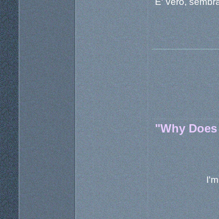
E' vero, sembra
"Why Does 
I'm