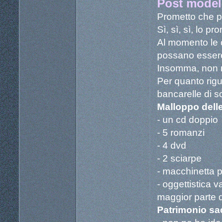
Post modell
Prometto che pr
Sì, sì, sì, lo p
Al momento le 
possano essere 
Insomma, non mi
Per quanto rigua
bancarelle di sc
Malloppo delle
- un cd doppio
- 5 romanzi
- 4 dvd
- 2 sciarpe
- macchinetta p
- oggettistica v
maggior parte di
Patrimonio sac