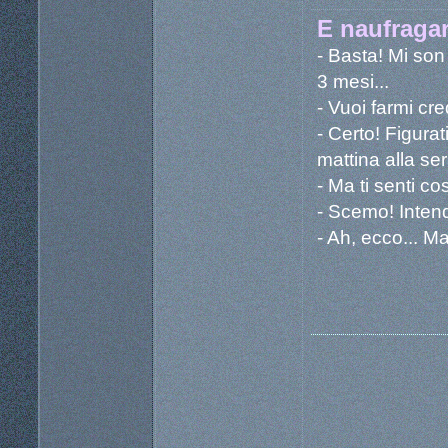
E naufragar
- Basta! Mi son
3 mesi...
- Vuoi farmi cr
- Certo! Figurat
mattina alla sera
- Ma ti senti co
- Scemo! Inten
- Ah, ecco... Ma 