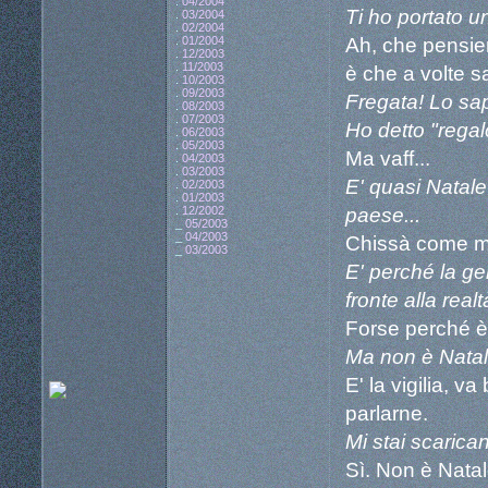
.
04/2004
Ti ho portato un
.
03/2004
.
02/2004
Ah, che pensier
.
01/2004
.
12/2003
.
11/2003
è che a volte sa
.
10/2003
.
09/2003
Fregata! Lo sap
.
08/2003
.
07/2003
Ho detto "regalo
.
06/2003
.
05/2003
Ma vaff...
.
04/2003
.
03/2003
E' quasi Natale
.
02/2003
.
01/2003
paese...
.
12/2002
_
05/2003
_
04/2003
Chissà come ma
_
03/2003
E' perché la g
fronte alla realt
Forse perché è 
Ma non è Natal
E' la vigilia, 
parlarne.
Mi stai scarica
Sì. Non è Natale