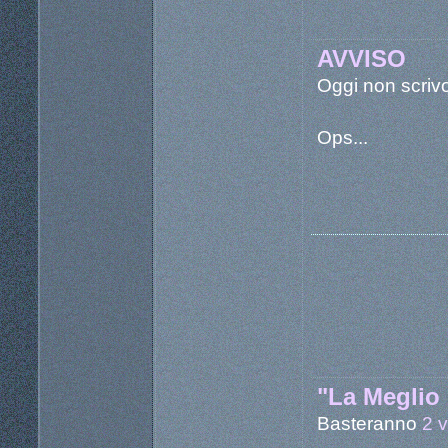
AVVISO
Oggi non scrivo
Ops...
"La Meglio 
Basteranno
2 v