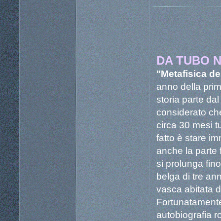
DA TUBO 
"Metafisica dei
anno della prim
storia parte da
considerato che
circa 30 mesi tu
fatto è stare im
anche la parte 
si prolunga fin
belga di tre an
vasca abitata 
Fortunatamente
autobiografia r