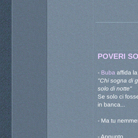
POVERI S
-
Buba
affida la
"Chi sogna di 
solo di notte"
Se solo ci foss
in banca...
- Ma tu nemmeno
- Appunto.