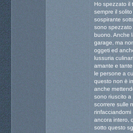
Ho spezzato il
sempre il solito
sospirante sotto
sono spezzato 
buono. Anche la
garage, ma non
oggeti ed anche 
lussuria culinar
amante e tante 
le persone a c
questo non è im
anche mettendoc
sono riuscito a 
scorrere sulle 
rinfacciandomi 
ancora intero,
sotto questo s