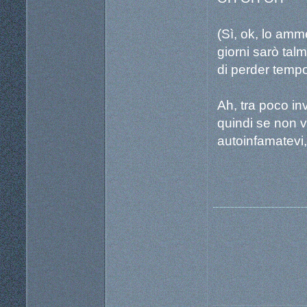
(Sì, ok, lo amm
giorni sarò tal
di perder tempo
Ah, tra poco inv
quindi se non vi
autoinfamatevi, 