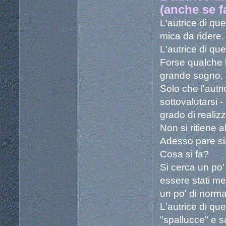
(anche se f
L'autrice di qu
mica da ridere.
L'autrice di q
Forse qualche l
grande sogno, m
Solo che l'autr
sottovalutarsi -
grado di realizz
Non si ritiene al
Adesso pare sia
Cosa si fa?
Si cerca un po' 
essere stati mes
un po' di normal
L'autrice di qu
"spallucce" e 