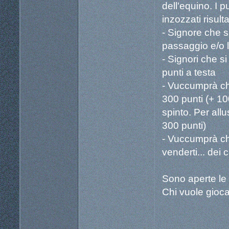
dell'equino. I p
inzozzati risul
- Signore che s
passaggio e/o l
- Signori che s
punti a testa
- Vuccumprà che
300 punti (+ 1
spinto. Per all
300 punti)
- Vuccumprà che
venderti... dei 
Sono aperte le i
Chi vuole gioc