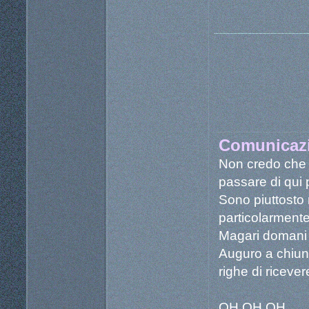
Comunicazi
Non credo che p
passare di qui 
Sono piuttosto
particolarmente
Magari domani 
Auguro a chiunq
righe di riceve
OH OH OH