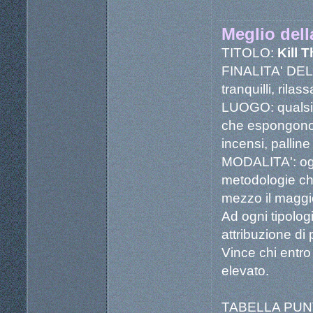
Meglio dell
TITOLO:
Kill 
FINALITA' DEL G
tranquilli, rilass
LUOGO: qualsias
che espongono p
incensi, palline 
MODALITA': ogn
metodologie che
mezzo il maggio
Ad ogni tipolog
attribuzione di
Vince chi entro
elevato.
TABELLA PUN