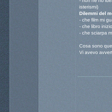
- non ne ho idea
isterismi)
Dilemmi del 
- che film mi g
- che libro iniz
- che sciarpa m
Cosa sono quel
Vi avevo avvert