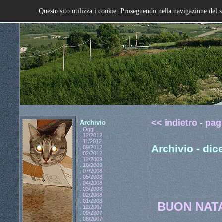
Questo sito utilizza i cookie. Proseguendo nella navigazione del s
<< indietro
-
pag
Archivio
.
Oggi
.
12/2012
.
11/2012
Archivio - di
.
09/2012
.
02/2012
.
12/2009
.
10/2008
.
07/2008
.
05/2008
.
04/2008
.
03/2008
.
02/2008
.
01/2008
BUON NATA
.
12/2007
.
09/2007
.
08/2007