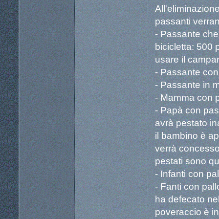
All'eliminazion
passanti verrann
- Passante che s
bicicletta: 500
usare il campane
- Passante con 
- Passante in m
- Mamma con p
- Papà con pass
avrà pestato ina
il bambino è app
verrà concesso 
pestati sono que
- Infanti con pal
- Fanti con pall
ha defecato ne
poveraccio è in