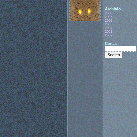
Archivio
2008
2007
2006
2005
2004
2003
2002
Cerca: