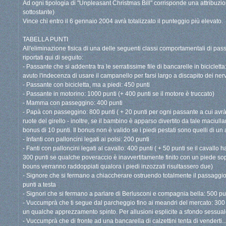
Ad ogni tipologia di "Unpleasant Christmas Bill" corrisponde una attribuzio
sottostante)
Vince chi entro il 6 gennaio 2004 avrà totalizzato il punteggio più elevato.
TABELLA PUNTI
All'eliminazione fisica di una delle seguenti classi comportamentali di pas
riportati qui di seguito:
- Passante che si addentra tra le serratissime file di bancarelle in biciclett
avuto l'indecenza di usare il campanello per farsi largo a discapito dei nervi
- Passante con bicicletta, ma a piedi: 450 punti
- Passante in motorino: 1000 punti (+ 400 punti se il motore è truccato)
- Mamma con passeggino: 400 punti
- Papà con passeggino: 800 punti ( + 20 punti per ogni passante a cui avrà 
ruote del girello - inoltre, se il bambino è apparso divertito da tale maciul
bonus di 10 punti. Il bonus non è valido se i piedi pestati sono quelli di un
- Infanti con palloncini legati ai polsi: 200 punti
- Fanti con palloncini legati al cavallo: 400 punti ( + 50 punti se il cavallo
300 punti se qualche poveraccio è inavvertitamente finito con un piede sopra
bouns verranno raddoppiati qualora i piedi inzozzati risultassero due)
- Signore che si fermano a chiaccherare ostruendo totalmente il passaggio
punti a testa
- Signori che si fermano a parlare di Berlusconi e compagnia bella: 500 pun
- Vuccumprà che ti segue dal parcheggio fino ai meandri del mercato: 300 
un qualche apprezzamento spinto. Per allusioni esplicite a sfondo sessual
- Vuccumprà che di fronte ad una bancarella di calzettini tenta di venderti..