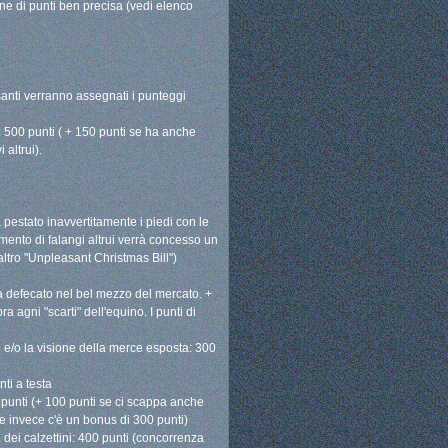
ne di punti ben precisa (vedi elenco
santi verranno assegnati i punteggi
a: 500 punti ( + 150 punti se ha anche
 altrui).
pestato inavvertitamente i piedi con le
lamento di falangi altrui verrà concesso un
 altro "Unpleasant Christmas Bill")
 ha defecato nel bel mezzo del mercato. +
 agni "scarti" dell'equino. I punti di
 e/o la visione della merce esposta: 300
ti a testa
punti (+ 100 punti se ci scappa anche
e invece c'è un bonus di 300 punti)
. dei calzettini: 400 punti (concorrenza