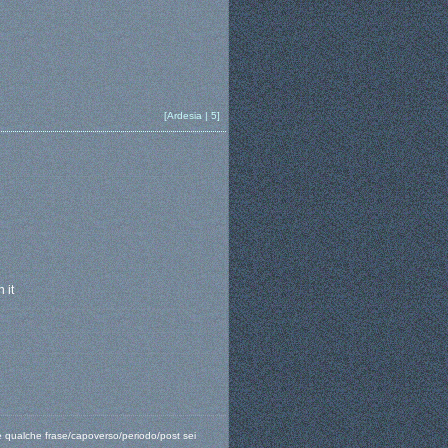
[Ardesia | 5]
 it
ove qualche frase/capoverso/periodo/post sei