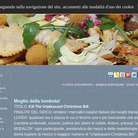
seguendo nella navigazione del sito, acconsenti alle modalità d'uso dei cookie.
HO
 Á
:
<< post precedente
-
pagina principale
-
post s
pace,
...
ni che
Meglio della tombola!
..
TITOLO:
Kill The Unpleasant Christmas Bill
mente,
FINALITA' DEL GIOCO: rendere i mercatini natalizi italiani dei luoghi tranquill
LUOGO: qualsiasi via o piazza in cui si trovino una o più bancarelle che e
he
o...
(candele profumate, incensi, palline per alberi di natale, festoni, presepi, luci
MODALITA': ogni partecipante, avvalendosi dei mezzi e delle metodologie ch
e a
dovrà togliere di mezzo il maggior numero di "Unpleasant Christmas Bill".