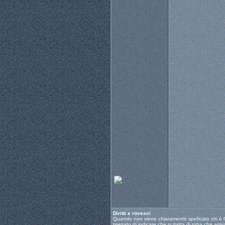
Diritti e rovesci
Quando non viene chiaramente speficato chi è l'au
pregato di indicare che si tratta di roba che arriv