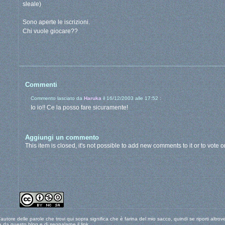
sleale)
Sono aperte le iscrizioni.
Chi vuole giocare??
Commenti
Commento lasciato da
Haruka
il 16/12/2003 alle 17:52 :
Io io!! Ce la posso fare sicuramente!
Aggiungi un commento
This item is closed, it's not possible to add new comments to it or to vote on
tore delle parole che trovi qui sopra significa che è farina del mio sacco, quindi se riporti altr
a da questo blog e di segnalarne il link.