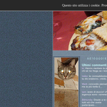
Questo sito utilizza i cookie. Pro
À È Ì Ò Ù Ú Ó Í É
Ultimi commenti
io
: Hanno meritato la 
chi se ne frega se i loro
mirko
: le contraddizzio
tu dici esistono, credo.
Mark
: concordo piena
ma la più bella è...
tam
: resto di stucco! c
ingenua sono: nemmen
Blimunda
: Grazie a te 
tutti voi che avete
partecipato...