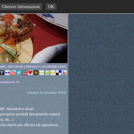
Ulteriori Informazioni
OK
ME
|
ARCHIVI0
|
PRIVACY
|
SCRIVIMI
|
RSS
uccessivo >>
[martedì 16 dicembre 2003]
i, rilassanti e sicuri.
spongono prodotti tipicamente natalizi
, etc...)
e riterrà più efficaci ed opportune,