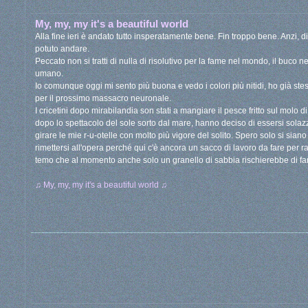
My, my, my it's a beautiful world
Alla fine ieri è andato tutto insperatamente bene. Fin troppo bene. Anzi, 
potuto andare.
Peccato non si tratti di nulla di risolutivo per la fame nel mondo, il buco n
umano.
Io comunque oggi mi sento più buona e vedo i colori più nitidi, ho già stes
per il prossimo massacro neuronale.
I cricetini dopo mirabilandia son stati a mangiare il pesce fritto sul molo 
dopo lo spettacolo del sole sorto dal mare, hanno deciso di essersi solazz
girare le mie r-u-otelle con molto più vigore del solito. Spero solo si sian
rimettersi all'opera perché qui c'è ancora un sacco di lavoro da fare per 
temo che al momento anche solo un granello di sabbia rischierebbe di far
♫ My, my, my it's a beautiful world ♫