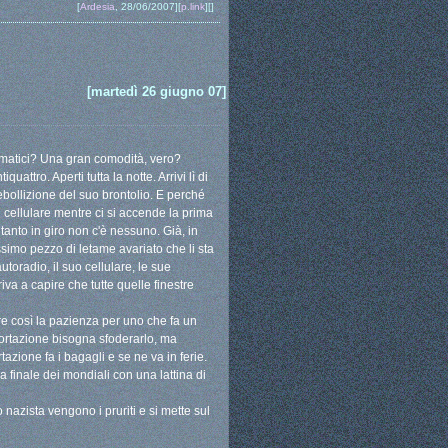
[
Ardesia
, 28/06/2007][
p.link
][]
[martedì 26 giugno 07]
utomatici? Una gran comodità, vero?
uattro. Aperti tutta la notte. Arrivi lì di
'ebollizione del suo brontolio. E perché
l cellulare mentre ci si accende la prima
anto in giro non c'è nessuno. Già, in
issimo pezzo di letame avariato che li sta
toradio, il suo cellulare, le sue
iva a capire che tutte quelle finestre
ere così la pazienza per uno che fa un
pportazione bisogna sfoderarlo, ma
tazione fa i bagagli e se ne va in ferie.
 finale dei mondiali con una lattina di
 nazista vengono i pruriti e si mette sul