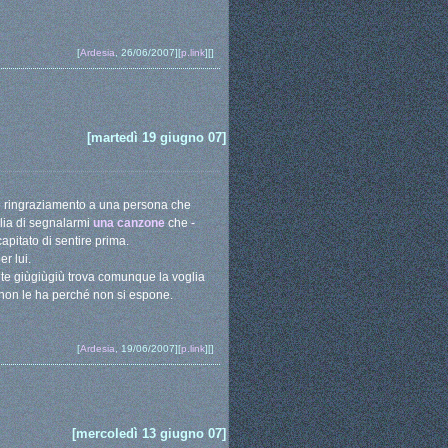
[
Ardesia
, 26/06/2007][
p.link
][]
[martedì 19 giugno 07]
o ringraziamento a una persona che
lia di segnalarmi
una canzone
che -
pitato di sentire prima.
r lui.
nte giùgiùgiù trova comunque la voglia
 non le ha perché non si espone.
[
Ardesia
, 19/06/2007][
p.link
][]
[mercoledì 13 giugno 07]