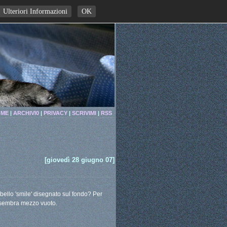
Ulteriori Informazioni
OK
ME
|
ARCHIVI0
|
PRIVACY
|
SCRIVIMI
|
RSS
[giovedì 28 giugno 07]
bello 'smile' disegnato sul fondo? Per
o sembra mezzo vuoto.