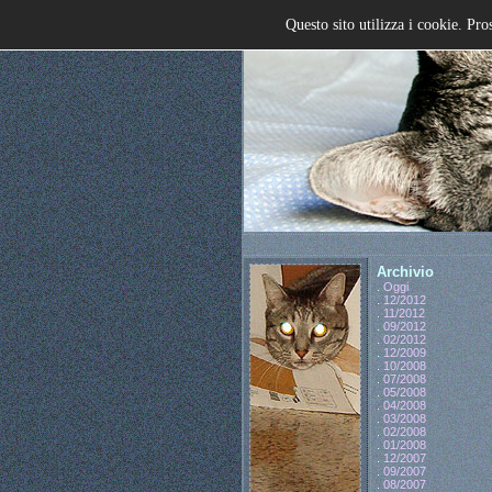
Questo sito utilizza i cookie. Pro
Archivio
.
Oggi
.
12/2012
.
11/2012
.
09/2012
.
02/2012
.
12/2009
.
10/2008
.
07/2008
.
05/2008
.
04/2008
.
03/2008
.
02/2008
.
01/2008
.
12/2007
.
09/2007
.
08/2007