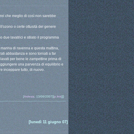
direi che meglio di così non sarebbe
ell'ozono o certe ottusità del genere
o due lavatrici e stilato il programma
di marina di ravenna e questa mattina,
ati abbastanza e sono tornati a far
o lavati per bene le zampettine prima di
raggiungere una parvenza di equilibrio e
e inceppare tutto, di nuovo.
[
Ardesia
, 13/06/2007][
p.link
][]
[lunedì 11 giugno 07]