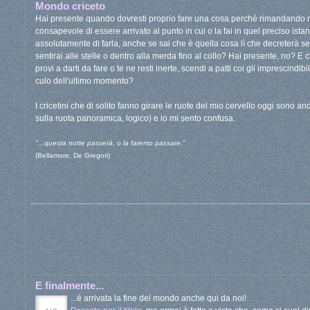
Mondo criceto
Hai presente quando dovresti proprio fare una cosa perché rimandando rima
consapevole di essere arrivato al punto in cui o la fai in quel preciso ista
assolutamente di farla, anche se sai che è quella cosa lì che decreterà se
sentirai alle stelle o dentro alla merda fino al collo? Hai presente, no? E ch
provi a darti da fare o te ne resti inerte, scendi a patti coi gli imprescindibi
culo dell'ultimo momento?
I cricetini che di solito fanno girare le ruote del mio cervello oggi sono anda
sulla ruota panoramica, logico) e io mi sento confusa.
"...questa notte passerà, o la faremo passare."
(Bellamore, De Gregori)
E finalmente...
...è arrivata la fine del mondo anche qui da noi!