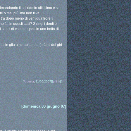
ndando ti sei ridotto all'ultimo e sei
nte o mai più, ma non ti va
 tra dopo meno di ventiquattrore ti
e fai in questi casi? Stringi i denti e
li sensi di colpa e speri in una botta di
ti in gita a mirabilandia (a farsi dei giri
[
Ardesia
, 11/06/2007][
p.link
][]
[domenica 03 giugno 07]