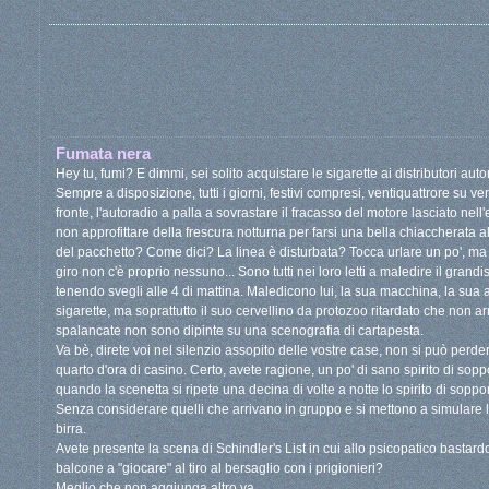
Fumata nera
Hey tu, fumi? E dimmi, sei solito acquistare le sigarette ai distributori a
Sempre a disposizione, tutti i giorni, festivi compresi, ventiquattrore su ventiq
fronte, l'autoradio a palla a sovrastare il fracasso del motore lasciato nell
non approfittare della frescura notturna per farsi una bella chiaccherata a
del pacchetto? Come dici? La linea è disturbata? Tocca urlare un po', ma t
giro non c'è proprio nessuno... Sono tutti nei loro letti a maledire il grand
tenendo svegli alle 4 di mattina. Maledicono lui, la sua macchina, la sua au
sigarette, ma soprattutto il suo cervellino da protozoo ritardato che non arr
spalancate non sono dipinte su una scenografia di cartapesta.
Va bè, direte voi nel silenzio assopito delle vostre case, non si può perd
quarto d'ora di casino. Certo, avete ragione, un po' di sano spirito di so
quando la scenetta si ripete una decina di volte a notte lo spirito di soppor
Senza considerare quelli che arrivano in gruppo e si mettono a simulare la
birra.
Avete presente la scena di Schindler's List in cui allo psicopatico bastardo
balcone a "giocare" al tiro al bersaglio con i prigionieri?
Meglio che non aggiunga altro va.