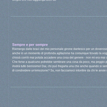
Sempre e per sempre
Riemergo dalle braci del mio personale girone dantesco per un doveros
anche in un momento di profonda agitazione ha comunque trovato la vog
chissà com'è mai potuta accadere una cosa del genere - non mi era mai ca
Che forse a qualcuno potrebbe sembrare una cosa da poco, ma peggio pe
Andrà tutto benissimo! Dai, chi può fregarla una che anche quando si se
di condividere un'emozione? Su, non facciamoci intontire da chi le ansie