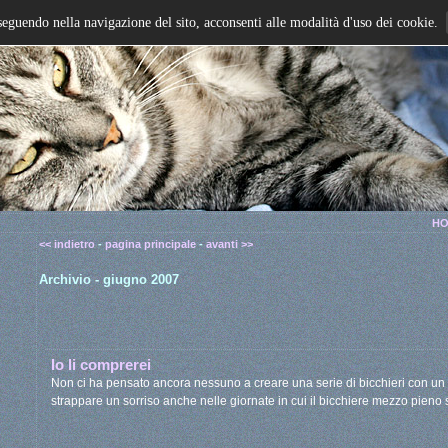
seguendo nella navigazione del sito, acconsenti alle modalità d'uso dei cookie.
HO
<< indietro
-
pagina principale
-
avanti >>
Archivio - giugno 2007
Io li comprerei
Non ci ha pensato ancora nessuno a creare una serie di bicchieri con un 
strappare un sorriso anche nelle giornate in cui il bicchiere mezzo pien