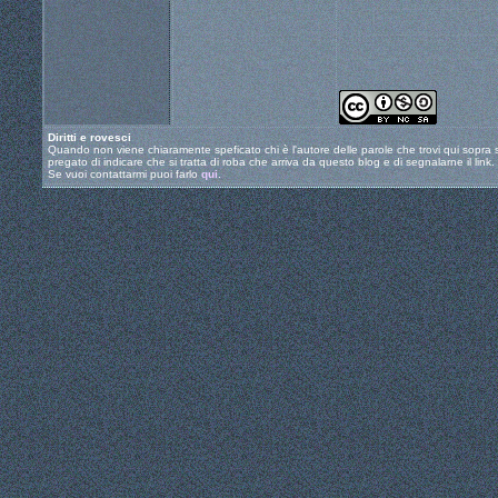
Diritti e rovesci
Quando non viene chiaramente speficato chi è l'autore delle parole che trovi qui sopra si
pregato di indicare che si tratta di roba che arriva da questo blog e di segnalarne il link.
Se vuoi contattarmi puoi farlo
qui
.