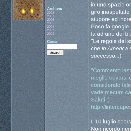
in uno spazio on-
Archivio
giro inaspettate
2008
2007
stupore ed incre
2006
2005
Poco fa google 
2004
2003
fa ad uno dei bl
2002
"Le regole del 
Cerca:
che in America s
successo...
)
"Commento lascia
meglio trovarsi 
considerato tale
vade mecum ca
Saluti :)
http://lintercaped
Il 10 luglio sco
Non ricordo nem