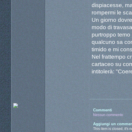
dispiacesse, ma 
rompermi le sca
Un giorno dovrei
modo di travasa
purtroppo temo 
qualcuno sa com
timido e mi consi
Nel frattempo c
cartaceo su com
intitolerà: "Coe
Commenti
Nessun commento
Aggiungi un commen
This item is closed, it's 