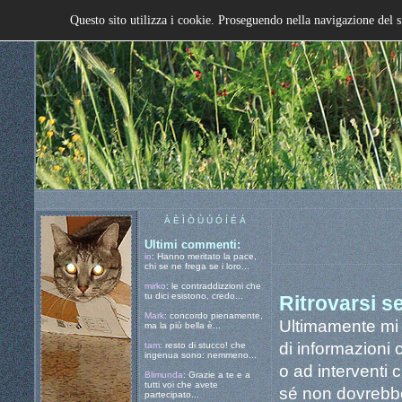
Questo sito utilizza i cookie. Proseguendo nella navigazione del s
À È Ì Ò Ù Ú Ó Í É Á
Ultimi commenti:
io
: Hanno meritato la pace,
chi se ne frega se i loro...
mirko
: le contraddizzioni che
tu dici esistono, credo...
Ritrovarsi s
Mark
: concordo pienamente,
Ultimamente mi c
ma la più bella è...
di informazioni 
tam
: resto di stucco! che
ingenua sono: nemmeno...
o ad interventi 
Blimunda
: Grazie a te e a
tutti voi che avete
sé non dovrebb
partecipato...