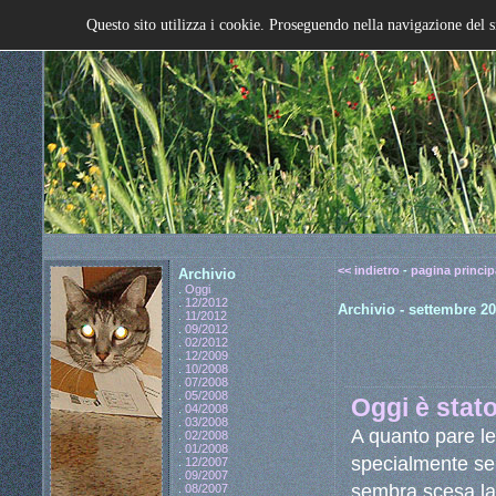
Questo sito utilizza i cookie. Proseguendo nella navigazione del s
<< indietro
-
pagina princip
Archivio
.
Oggi
.
12/2012
Archivio - settembre 2
.
11/2012
.
09/2012
.
02/2012
.
12/2009
.
10/2008
.
07/2008
.
05/2008
Oggi è stato
.
04/2008
.
03/2008
A quanto pare le
.
02/2008
.
01/2008
specialmente se 
.
12/2007
.
09/2007
sembra scesa la s
.
08/2007