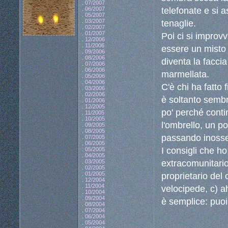
.
07/2007
telefonate e si 
.
06/2007
.
05/2007
.
03/2007
tenaglie.
.
02/2007
.
01/2007
Poi ci si improv
.
12/2006
.
11/2006
essere un misto
.
09/2006
.
08/2006
diventa la faccia
.
07/2006
.
06/2006
marmellata.
.
05/2006
.
04/2006
C'è chi ha fatto 
.
03/2006
.
02/2006
è soltanto sembr
.
01/2006
.
12/2005
po' perché conti
.
11/2005
.
10/2005
l'ombrello, un p
.
09/2005
.
08/2005
passando inosse
.
07/2005
.
06/2005
I consigli che ho
.
05/2005
.
04/2005
extracomunitario
.
03/2005
.
02/2005
.
01/2005
proprietario del 
.
12/2004
.
11/2004
velocipede, c) ah
.
10/2004
.
09/2004
è semplice: puoi
.
08/2004
.
07/2004
.
06/2004
.
05/2004