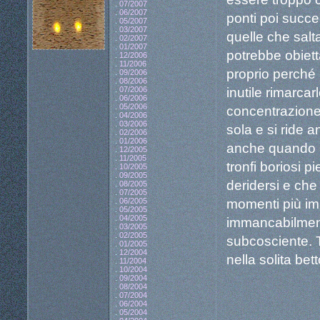
.
07/2007
.
06/2007
ponti poi succe
.
05/2007
.
03/2007
quelle che salta
.
02/2007
.
01/2007
potrebbe obietta
.
12/2006
.
11/2006
proprio perché 
.
09/2006
.
08/2006
inutile rimarca
.
07/2006
.
06/2006
.
05/2006
concentrazione
.
04/2006
.
03/2006
sola e si ride a
.
02/2006
.
01/2006
anche quando lo
.
12/2005
.
11/2005
tronfi boriosi p
.
10/2005
.
09/2005
deridersi e ch
.
08/2005
.
07/2005
momenti più imp
.
06/2005
.
05/2005
.
04/2005
immancabilmen
.
03/2005
.
02/2005
subcosciente. T
.
01/2005
.
12/2004
nella solita bet
.
11/2004
.
10/2004
.
09/2004
.
08/2004
.
07/2004
.
06/2004
.
05/2004