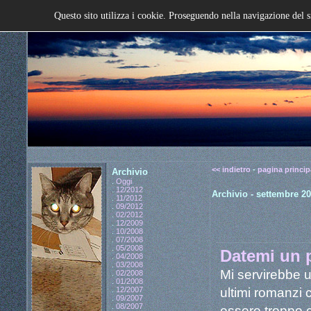
Questo sito utilizza i cookie. Proseguendo nella navigazione del s
<< indietro
-
pagina princip
Archivio
.
Oggi
.
12/2012
Archivio - settembre 2
.
11/2012
.
09/2012
.
02/2012
.
12/2009
.
10/2008
.
07/2008
.
05/2008
Datemi un 
.
04/2008
.
03/2008
Mi servirebbe un
.
02/2008
.
01/2008
ultimi romanzi c
.
12/2007
.
09/2007
.
08/2007
essere troppo c