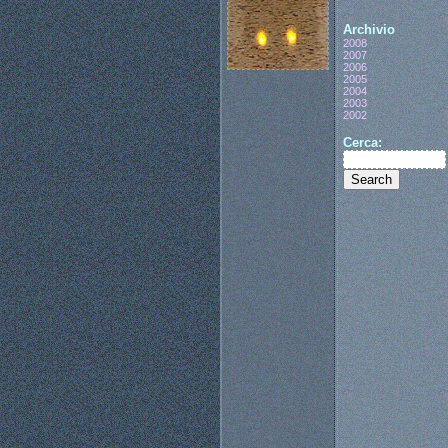
Archivio
2008
2007
2006
2005
2004
2003
2002
Cerca: