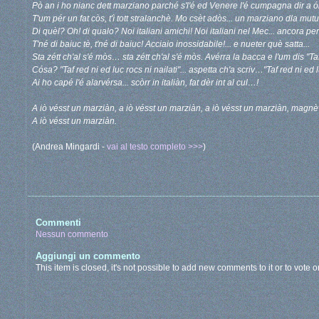
Pò an i ho nianc dett marziano parché s'l'é ed Venere l'é cumpagna dir a ón
T'um pér un fat còs, t'ì tott stralanchè. Mo csèt adòs... un marziano dla mut
Di quèl? Oh! di qualo? Noi italiani amichi! Noi italiani nel Mec... ancora per
T'né di baiuc tè, t'né di baiuc! Acciaio inossidabile!... e nueter què satta...
Sta zétt ch'al s'é mòs… sta zétt ch'al s'é mòs. Avérra la bacca e l'um dis "Taf 
Cósa? "Taf red ni ed luc rocs ni nailati"... aspetta ch'a scriv…"Taf red ni ed l
Ai ho capé l'é alarvérsa... scòrr in italiàn, fat dèr int al cul…!
A iò vésst un marziàn, a iò vésst un marziàn, a iò vésst un marziàn, magnèv
A iò vésst un marziàn.
(Andrea Mingardi -
vai al testo completo >>>
)
Commenti
Nessun commento
Aggiungi un commento
This item is closed, it's not possible to add new comments to it or to vote on