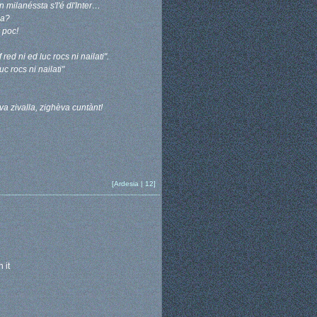
 milanéssta s'l'é dl'Inter…
ua?
 poc!
red ni ed luc rocs ni nailati".
uc rocs ni nailati"
a zivalla, zighèva cuntànt!
[Ardesia | 12]
 it