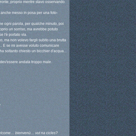
fronte, proprio mentre stavo osservando
 è anche messo in posa per una foto-
e ogni parola, per qualche minuto, poi
roprio un sorriso, ma avrebbe potuto
e l'è portato via.
o, ma non volevo fargli subito una brutta
.. E se mi avesse voluto comunicare
 soltanto chiesto un bicchier d'acqua...
 dev'essere andata troppo male.
!
: welcome… bienvenù… vut na cicles?