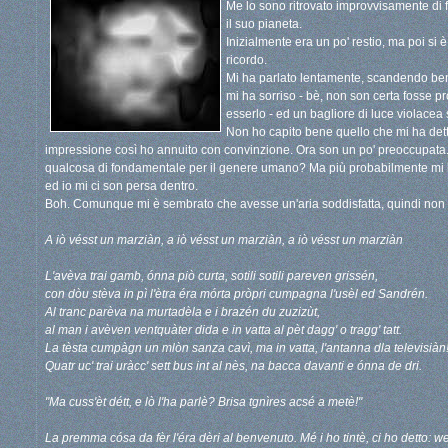
Me lo sono ritrovato improvvisamente di 
il suo pianeta.
Inizialmente era un po' restio, ma poi si
ricordo.
Mi ha parlato lentamente, scandendo ben
mi ha sorriso - bè, non son certa fosse p
esserlo - ed un bagliore di luce violacea s
Non ho capito bene quello che mi ha dett
impressione così ho annuito con convinzione. Ora son un po' preoccupata.
qualcosa di fondamentale per il genere umano? Ma più probabilmente mi ha
ed io mi ci son persa dentro.
Boh. Comunque mi è sembrato che avesse un'aria soddisfatta, quindi non
A iò vésst un marziàn, a iò vésst un marziàn, a iò vésst un marziàn
L'avèva trai gamb, ónna piò curta, sotili sotili pareven grissén,
con dòu stèva in pì l'ètra éra mórta pròpri cumpagna l'usèl ed Sandrén.
Al tranc parèva na murtadèla e i brazén du zuzizùt,
al man i avèven ventquàter dida e in vatta al pèt dagg' o tragg' tatt.
La tèsta cumpàgn un mlòn sanza cavì, ma in vatta, l'antanna dla televisiàn
Quatr uc' trai uràcc' sett bus int al nès, na bacca davanti e ónna de dri.
"Ma cuss'èt détt, e lò l'ha parlè? Brisa tgnìres acsé a metè!"
La premma cósa da fèr l'éra dèri al benvenuto. Mé i ho tintè, ci ho detto