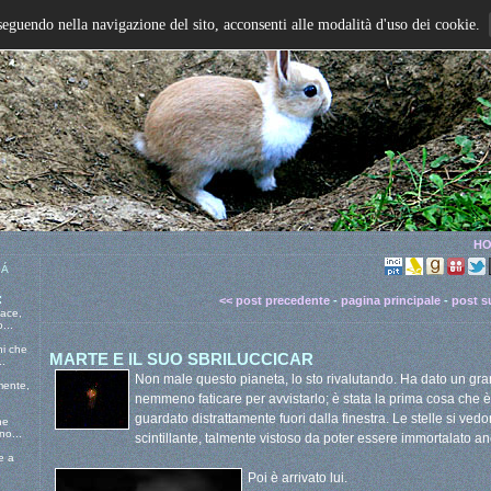
seguendo nella navigazione del sito, acconsenti alle modalità d'uso dei cookie.
HO
 Á
:
<< post precedente
-
pagina principale
-
post s
pace,
...
ni che
MARTE E IL SUO SBRILUCCICAR
..
Non male questo pianeta, lo sto rivalutando. Ha dato un gra
mente,
nemmeno faticare per avvistarlo; è stata la prima cosa che 
guardato distrattamente fuori dalla finestra. Le stelle si vedo
he
o...
scintillante, talmente vistoso da poter essere immortalato a
e a
Poi è arrivato lui.