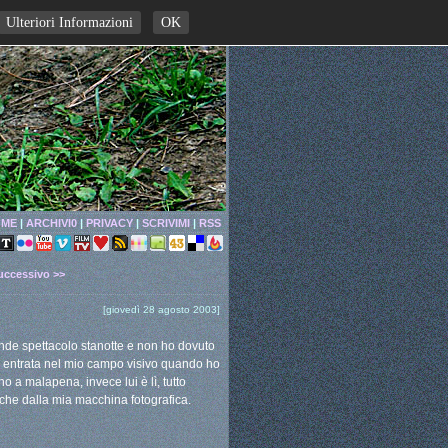
Ulteriori Informazioni
OK
ME
|
ARCHIVI0
|
PRIVACY
|
SCRIVIMI
|
RSS
uccessivo >>
[giovedì 28 agosto 2003]
nde spettacolo stanotte e non ho dovuto
è entrata nel mio campo visivo quando ho
no a malapena, invece lui è lì, tutto
nche dalla mia macchina fotografica.