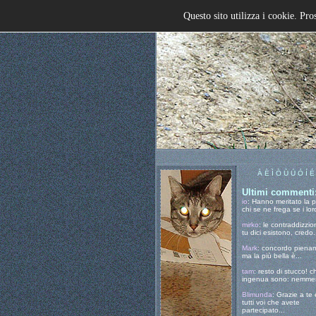
Questo sito utilizza i cookie. Pro
À È Ì Ò Ù Ú Ó Í É
Ultimi commenti
io
: Hanno meritato la 
chi se ne frega se i loro
mirko
: le contraddizzio
tu dici esistono, credo.
Mark
: concordo piena
ma la più bella è...
tam
: resto di stucco! c
ingenua sono: nemmen
Blimunda
: Grazie a te 
tutti voi che avete
partecipato...