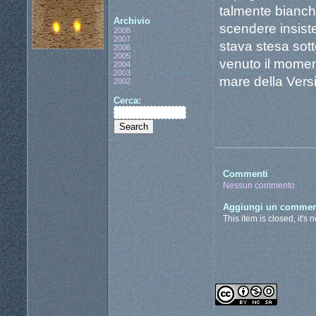
talmente bianchi
Archivio
scendere insiste
2008
2007
stava stesa sot
2006
2005
venuto il moment
2004
2003
mare della Versil
2002
Cerca:
Commenti
Nessun commento
Aggiungi un commen
This item is closed, it's 