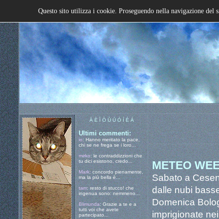
Questo sito utilizza i cookie. Proseguendo nella navigazione del s
À È Ì Ò Ù Ú Ó Í É Á
Ultimi commenti:
io
: Hanno meritato la pace,
chi se ne frega se i loro...
mirko
: le contraddizzioni che
tu dici esistono, credo...
METEO WEE
Mark
: concordo pienamente,
Sabato a Cesena
ma la più bella è...
dalle nubi basse
tam
: resto di stucco! che
ingenua sono: nemmeno...
Domenica Bologn
Blimunda
: Grazie a te e a
tutti voi che avete
imprigionate nei
partecipato...