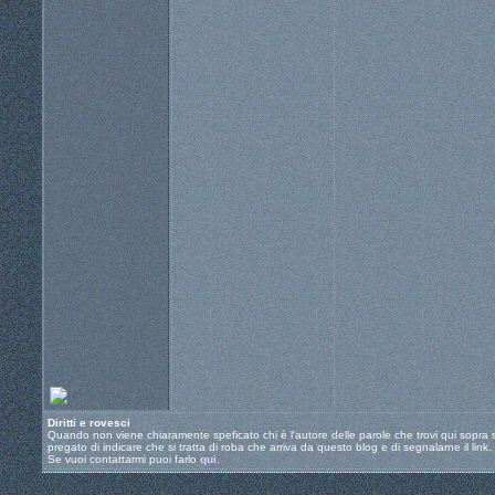
Diritti e rovesci
Quando non viene chiaramente speficato chi è l'autore delle parole che trovi qui sopra si
pregato di indicare che si tratta di roba che arriva da questo blog e di segnalarne il link.
Se vuoi contattarmi puoi farlo
qui
.