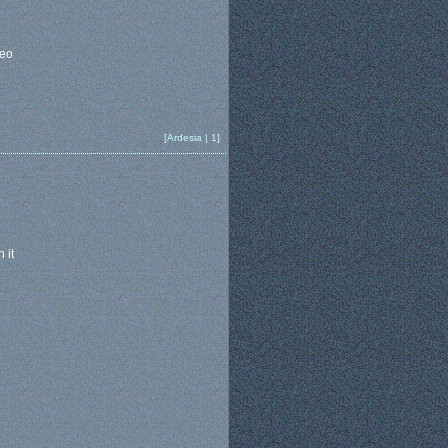
neo
[Ardesia | 1]
 it