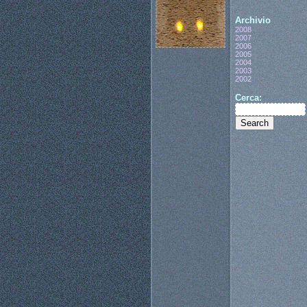
Archivio
2008
2007
2006
2005
2004
2003
2002
Cerca: