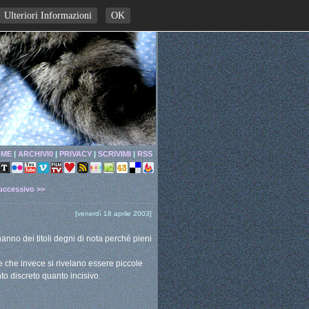
Ulteriori Informazioni
OK
ME
|
ARCHIVI0
|
PRIVACY
|
SCRIVIMI
|
RSS
uccessivo >>
[venerdì 18 aprile 2003]
nno dei titoli degni di nota perché pieni
 che invece si rivelano essere piccole
to discreto quanto incisivo.