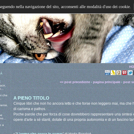
seguendo nella navigazione del sito, acconsenti alle modalità d'uso dei cookie.
HO
 Á
:
<< post precedente
-
pagina principale
-
post s
pace,
...
ni che
A PIENO TITOLO
..
Cinque libri che non ho ancora letto e che forse non leggero mai, ma che ha
mente,
di carisma e pathos.
Poche parole che per forza di cose dovrebbero rappresentare una sintesi e
he
o...
opere d'arte a sé stanti, dotate di una propria autonomia e di un fascino tan
e a