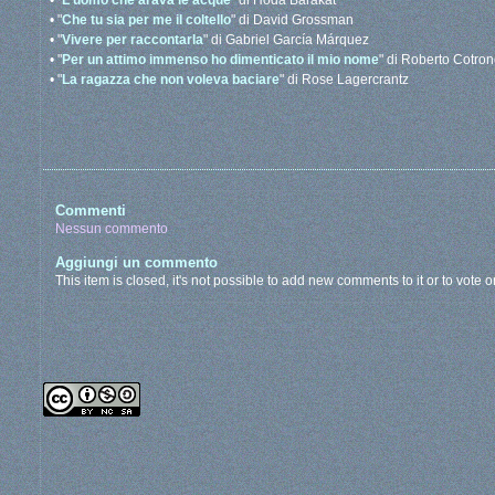
• "
L'uomo che arava le acque
" di Hoda Barakat
• "
Che tu sia per me il coltello
" di David Grossman
• "
Vivere per raccontarla
" di Gabriel García Márquez
• "
Per un attimo immenso ho dimenticato il mio nome
" di Roberto Cotro
• "
La ragazza che non voleva baciare
" di Rose Lagercrantz
Commenti
Nessun commento
Aggiungi un commento
This item is closed, it's not possible to add new comments to it or to vote on