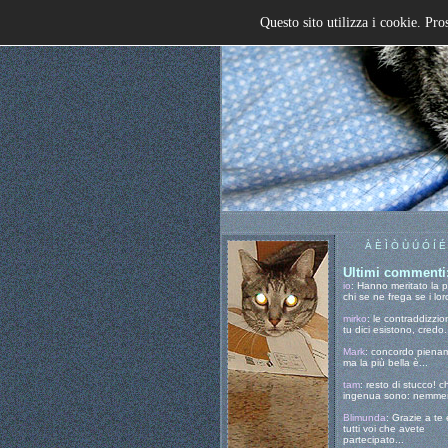
Questo sito utilizza i cookie. Pro
À È Ì Ò Ù Ú Ó Í É
Ultimi commenti
io
: Hanno meritato la 
chi se ne frega se i loro
mirko
: le contraddizzio
tu dici esistono, credo.
Mark
: concordo piena
ma la più bella è...
tam
: resto di stucco! c
ingenua sono: nemmen
Blimunda
: Grazie a te 
tutti voi che avete
partecipato...