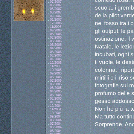
.
07/2007
.
06/2007
scuola, i grembiu
.
05/2007
.
03/2007
della pilot verde
.
02/2007
.
01/2007
nel fosso tra i pa
.
12/2006
.
11/2006
gli output, le p
.
09/2006
.
08/2006
ostinazione, il v
.
07/2006
.
06/2006
.
05/2006
Natale, le lezion
.
04/2006
.
03/2006
incubati, ogni s
.
02/2006
.
01/2006
ti vuole, le dest
.
12/2005
.
11/2005
colonna, i riport
.
10/2005
.
09/2005
mirtilli e il riso
.
08/2005
.
07/2005
fotografie sul m
.
06/2005
.
05/2005
.
04/2005
profumo delle s
.
03/2005
.
02/2005
gesso addosso, 
.
01/2005
.
12/2004
Non ho più la t
.
11/2004
.
10/2004
Ma tutto continu
.
09/2004
.
08/2004
Sorprende. Anc
.
07/2004
.
06/2004
.
05/2004