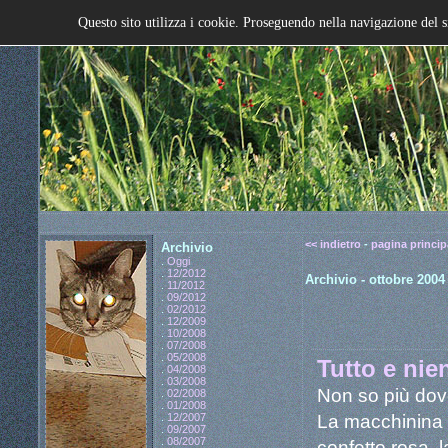
Questo sito utilizza i cookie. Proseguendo nella navigazione del s
<< indietro
-
pagina princip
Archivio
.
Oggi
.
12/2012
Archivio - ottobre 2004
.
11/2012
.
09/2012
.
02/2012
.
12/2009
.
10/2008
.
07/2008
.
05/2008
Tutto e nie
.
04/2008
.
03/2008
Non so più dove
.
02/2008
.
01/2008
La macchinina r
.
12/2007
.
09/2007
.
08/2007
confetto rosa, la