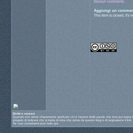
Nessun commento
Aggiungi un commen
This item is closed, it's 
Diritti e rovesci
Quando non viene chiaramente speficato chi è l'autore delle parole che trovi qui sopra si
pregato di indicare che si tratta di roba che arriva da questo blog e di segnalarne il link.
Se vuoi contattarmi puoi farlo
qui
.