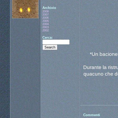
Archivio
2008
2007
2006
2005
2004
2003
2002
Cerca:
*Un bacione 
Durante la ristr
quacuno che defi
Commenti