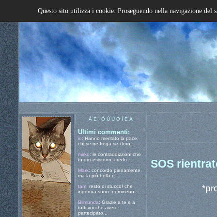
Questo sito utilizza i cookie. Proseguendo nella navigazione del s
À È Ì Ò Ù Ú Ó Í É Á
Ultimi commenti:
io
: Hanno meritato la pace,
chi se ne frega se i loro...
mirko
: le contraddizzioni che
tu dici esistono, credo...
SOS rientrat
Mark
: concordo pienamente,
ma la più bella è...
*pr
tam
: resto di stucco! che
ingenua sono: nemmeno...
Blimunda
: Grazie a te e a
tutti voi che avete
partecipato...