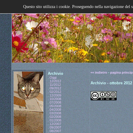
Questo sito utilizza i cookie. Proseguendo nella navigazione del s
<< indietro
-
pagina princip
Archivio
.
Oggi
.
12/2012
Archivio - ottobre 2012
.
11/2012
.
09/2012
.
02/2012
.
12/2009
.
10/2008
.
07/2008
.
05/2008
.
04/2008
.
03/2008
.
02/2008
.
01/2008
.
12/2007
.
09/2007
.
08/2007